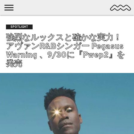
NICHE
MUSIC
LATEST
SPOTLIGHT
NYP
DISCOVERY
SPOTLIGHT
ROCK
POSTS
/ DL
POP
強烈なルックスと確かな実力！
ALTERNATIVE
アヴァンR&Bシンガー Pegasus
ELECTRONIC
Warning 、9/30に『Pwep2』を
SSW
発売
FOLK
PSYCH
DREAMPOP
POSTPUNK
LO-
FI
GARAGE
EXPERIMENTAL
SYNTHPOP
PUNK
SHOEGAZE
SOUL