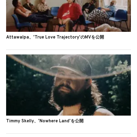
Attawalpa、'True Love Trajectory'のMVを公開
Timmy Skelly、'Nowhere Land'を公開