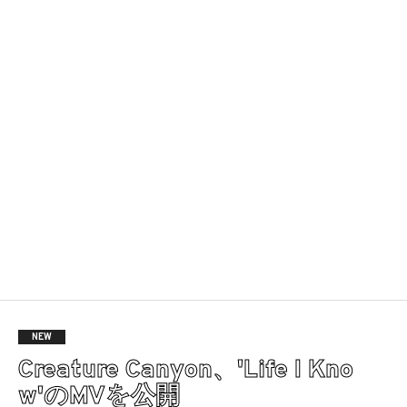
NEW
Creature Canyon、'Life I Kno
w'のMVを公開