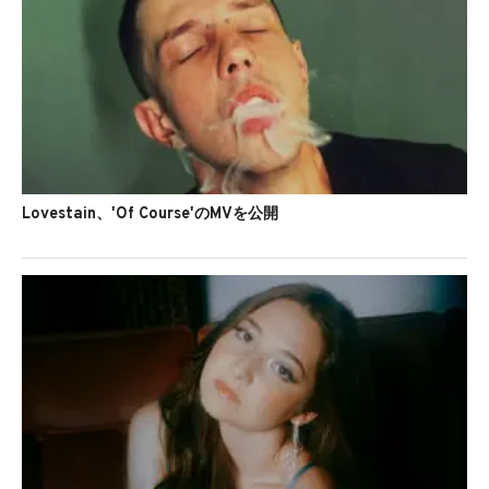
Lovestain、'Of Course'のMVを公開