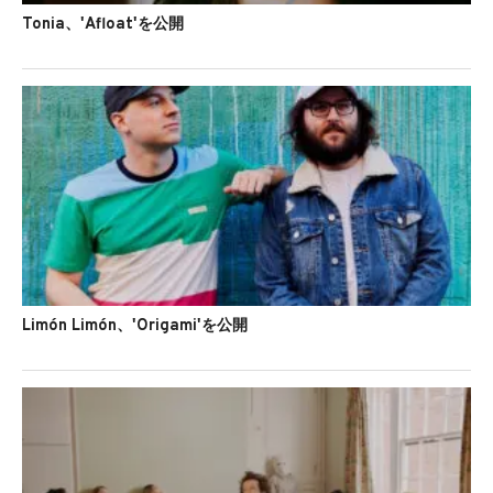
Tonia、'Afloat'を公開
Limón Limón、'Origami'を公開