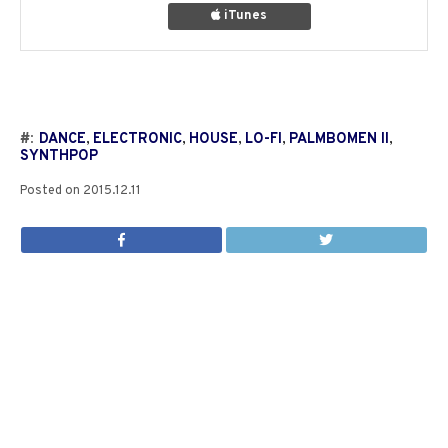
iTunes
#:
DANCE
,
ELECTRONIC
,
HOUSE
,
LO-FI
,
PALMBOMEN II
,
SYNTHPOP
Posted on
2015.12.11