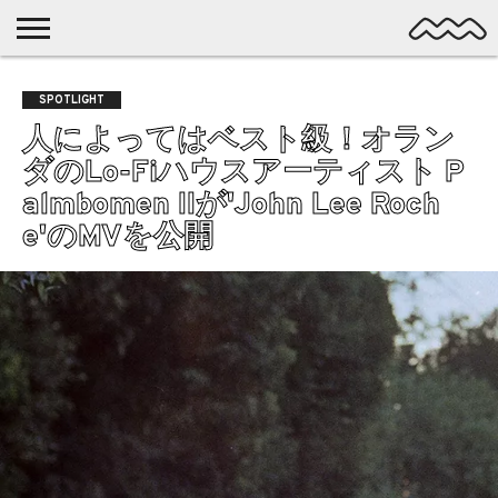
NICHE
MUSIC
LATEST
SPOTLIGHT
NYP
DISCOVERY
SPOTLIGHT
ROCK
POSTS
/ DL
POP
人によってはベスト級！オラン
ALTERNATIVE
ダのLo-Fiハウスアーティスト P
ELECTRONIC
almbomen IIが'John Lee Roch
SSW
e'のMVを公開
FOLK
PSYCH
DREAMPOP
POSTPUNK
LO-
FI
GARAGE
EXPERIMENTAL
SYNTHPOP
PUNK
SHOEGAZE
SOUL