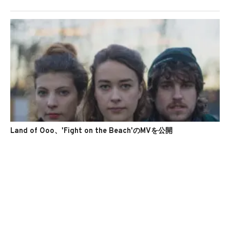
Land of Ooo、'Fight on the Beach'のMVを公開