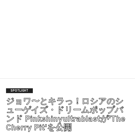
SPOTLIGHT
ジョワ〜とキラっ！ロシアのシ
ューゲイズ・ドリームポップバ
ンド Pinkshinyultrablastが'The
Cherry Pit'を公開