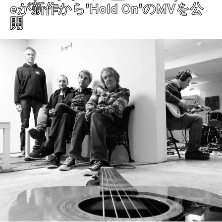
eが新作から'Hold On'のMVを公
開