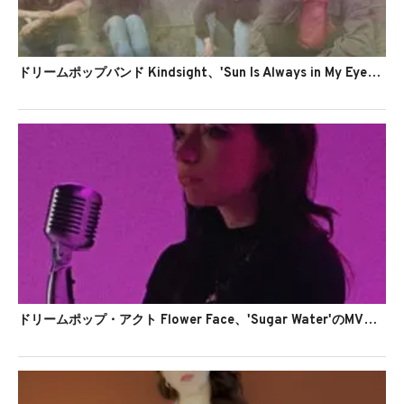
ドリームポップバンド Kindsight、'Sun Is Always in My Eyes'のMVを公開
ドリームポップ・アクト Flower Face、'Sugar Water'のMVを公開