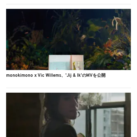
monokimono x Vic Willems、'Jij & Ik'のMVを公開