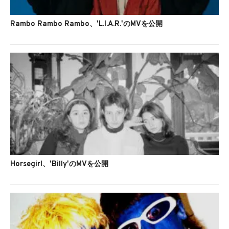
Rambo Rambo Rambo、'L.I.A.R.'のMVを公開
Horsegirl、'Billy'のMVを公開