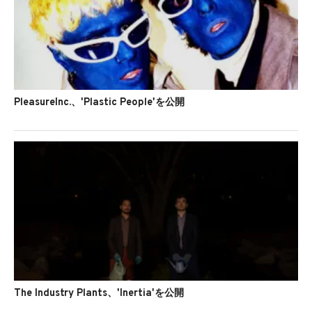
PleasureInc.、'Plastic People'を公開
The Industry Plants、'Inertia'を公開