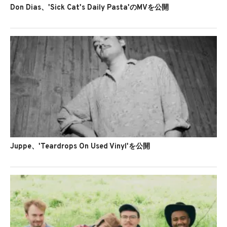
Don Dias、'Sick Cat's Daily Pasta'のMVを公開
Juppe、'Teardrops On Used Vinyl'を公開