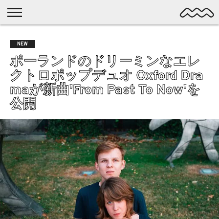
NICHE
MUSIC
LATEST
SPOTLIGHT
NYP
DISCOVERY
NEW
ROCK
POSTS
/ DL
POP
ポーランドのドリーミンなエレ
ALTERNATIVE
クトロポップデュオ Oxford Dra
ELECTRONIC
maが新曲'From Past To Now'を
SSW
公開
FOLK
PSYCH
DREAMPOP
POSTPUNK
LO-
FI
GARAGE
EXPERIMENTAL
SYNTHPOP
PUNK
SHOEGAZE
SOUL