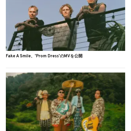
Fake A Smile、'Prom Dress'のMVを公開