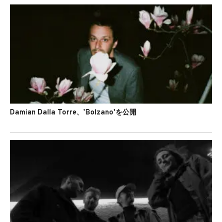
Damian Dalla Torre、'Bolzano'を公開