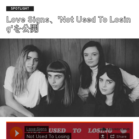
SPOTLIGHT
Love Signs、'Not Used To Losin
g'を公開