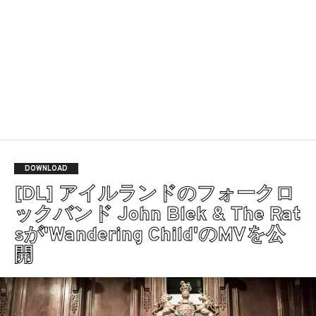
DOWNLOAD
[DL] アイルランドのフォークロ
ックバンド John Blek & The Rat
sが'Wandering Child'のMVを公
開