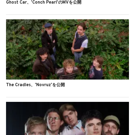
Ghost Car、'Conch Pearl'のMVを公開
The Cradles、'Novruz'を公開