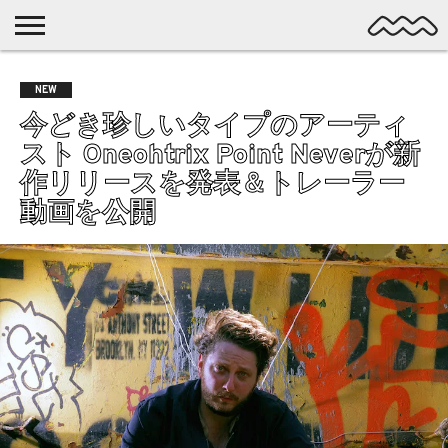
NICHE
MUSIC
LATEST
SPOTLIGHT
NYP
DISCOVERY
NEW
ROCK
POSTS
/ DL
POP
今どき珍しいタイプのアーティ
ALTERNATIVE
スト Oneohtrix Point Neverが新
ELECTRONIC
作リリースを発表＆トレーラー
SSW
動画を公開
FOLK
PSYCH
DREAMPOP
POSTPUNK
LO-
FI
GARAGE
EXPERIMENTAL
SYNTHPOP
PUNK
SHOEGAZE
SOUL