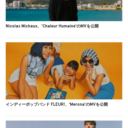
Nicolas Michaux、'Chaleur Humaine'のMVを公開
インディーポップバンド FLEUR!、'Merona'のMVを公開