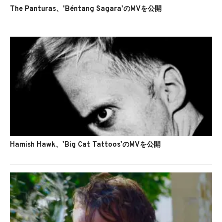
The Panturas、'Béntang Sagara'のMVを公開
Hamish Hawk、'Big Cat Tattoos'のMVを公開