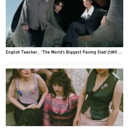
English Teacher、'The World’s Biggest Paving Slab'のMVを公開