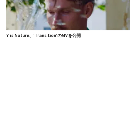
Y is Nature、'Transition'のMVを公開