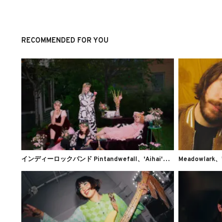
RECOMMENDED FOR YOU
イ
ンディーロックバンド Pintandwefall、'Aihai'を公開
Meadowlark、'