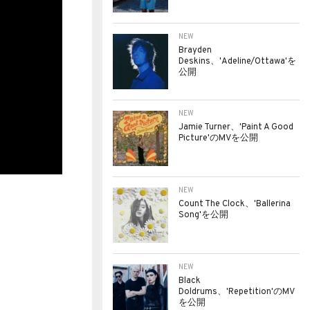
NEW
Brayden
Deskins、'Adeline/Ottawa'を
公開
NEW
Jamie Turner、'Paint A Good
Picture'のMVを公開
NEW
Count The Clock、'Ballerina
Song'を公開
NEW
Black
Doldrums、'Repetition'のMV
を公開