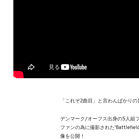
「これぞ2曲目」と言わんばかりの
デンマーク/オーフス出身の5人組フォー
ファンの為に撮影された'Battlefields (
像を公開！