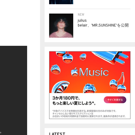
NEW
julius
belair、'MR.SUNSHINE'を公開
LATEST