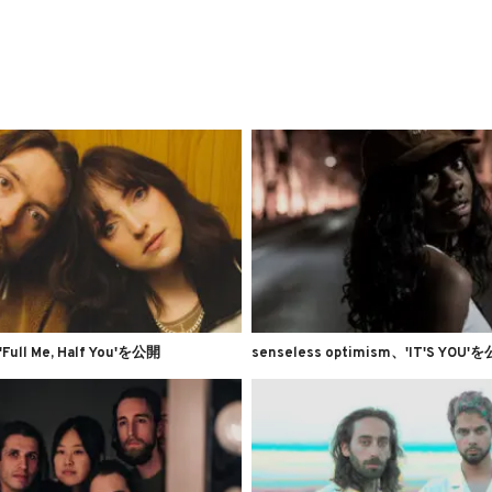
Full Me, Half You'を公開
senseless optimism、'IT'S YOU'