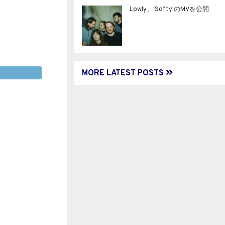
Lowly、'Softy'のMVを公開
MORE LATEST POSTS