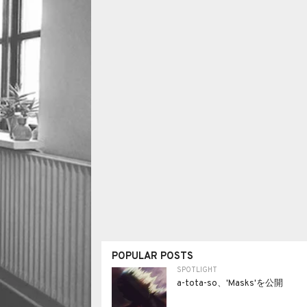
POPULAR POSTS
SPOTLIGHT
a-tota-so、'Masks'を公開