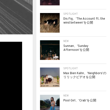
SPOTLIGHT
Dis Fig、'The Account ft. the
wind between'を公開
NEW
Sunnan、'Sunday
Afternoon'を公開
SPOTLIGHT
Max Bien Kahn、'Neighbors'の
リリックビデオを公開
NEW
Pool Girl、'Crab'を公開