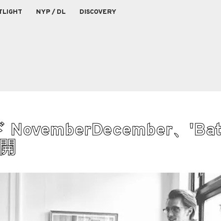
TLIGHT
NYP / DL
DISCOVERY
mberDecember、'Battl
公開