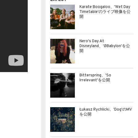
Karate Boogaloo、'Wet Day
Timetable'のライブ映像を公
開
Nero's Day At
Disneyland、'ØBabylon'を公
開
Bitterspring、'So
Irrelevant'を公開
Łukasz Rychlicki、'Dog'のMV
を公開