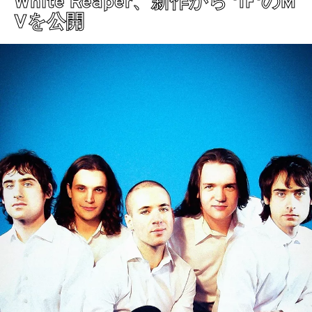
White Reaper、新作から '1F'のM
Vを公開