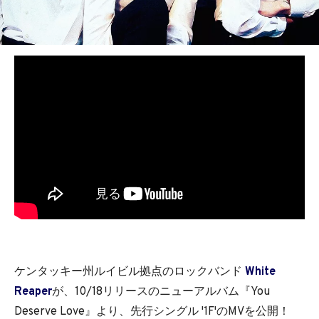
ケンタッキー州ルイビル拠点のロックバンド
White
Reaper
が、10/18リリースのニューアルバム『You
Deserve Love』より、先行シングル '1F'のMVを公開！