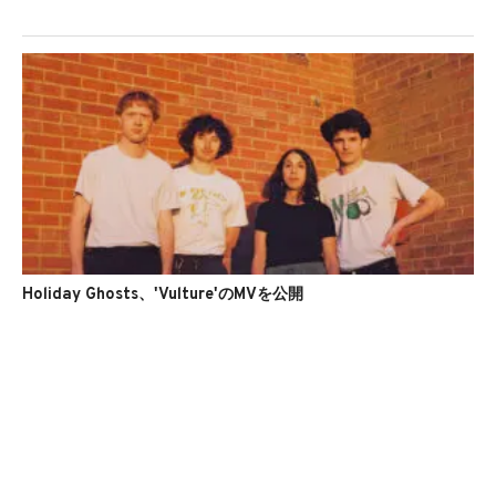
Holiday Ghosts、'Vulture'のMVを公開