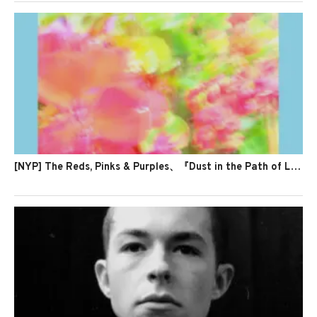
[NYP] The Reds, Pinks & Purples、『Dust in the Path of Love』を発表