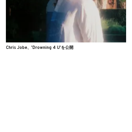
Chris Jobe、'Drowning 4 U'を公開