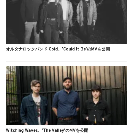
オルタナロックバンド Cold、'Could It Be'のMVを公開
Witching Waves、'The Valley'のMVを公開