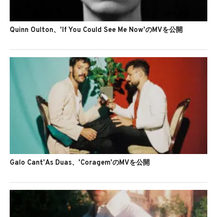
Quinn Oulton、'If You Could See Me Now'のMVを公開
Galo Cant'Às Duas、'Coragem'のMVを公開