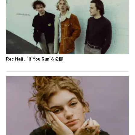
Rec Hall、'If You Run'を公開