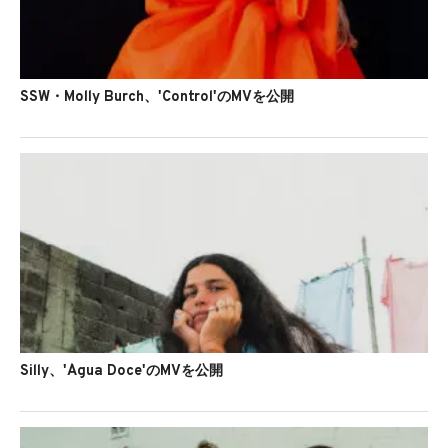
SSW・Molly Burch、'Control'のMVを公開
Silly、'Água Doce'のMVを公開