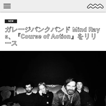
NICHE
MUSIC
LATEST
SPOTLIGHT
NYP
DISCOVERY
NEW
ROCK
POSTS
/ DL
POP
ガレージパンクバンド Mind Ray
ALTERNATIVE
s、『Course of Action』をリリ
ELECTRONIC
ース
SSW
FOLK
PSYCH
DREAMPOP
POSTPUNK
LO-
FI
GARAGE
EXPERIMENTAL
SYNTHPOP
PUNK
SHOEGAZE
SOUL