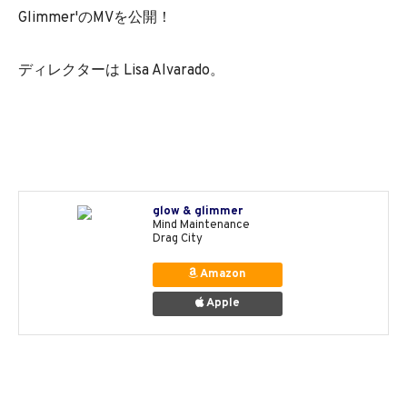
Glimmer'のMVを公開！
ディレクターは Lisa Alvarado。
glow & glimmer
Mind Maintenance
Drag City
Amazon
Apple