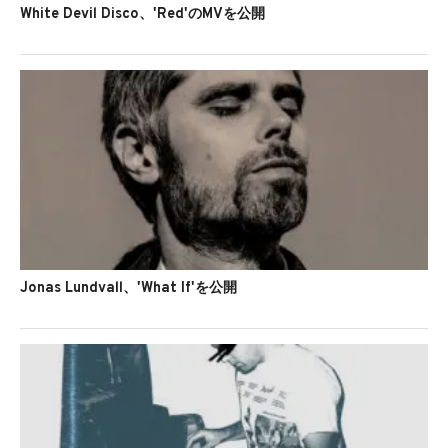
White Devil Disco、'Red'のMVを公開
Jonas Lundvall、'What If'を公開