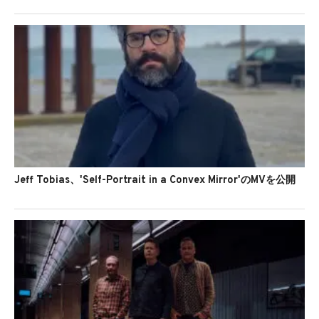
Jeff Tobias、'Self-Portrait in a Convex Mirror'のMVを公開