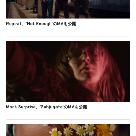
Repeat、'Not Enough'のMVを公開
Mock Surprise、'Subjugate'のMVを公開