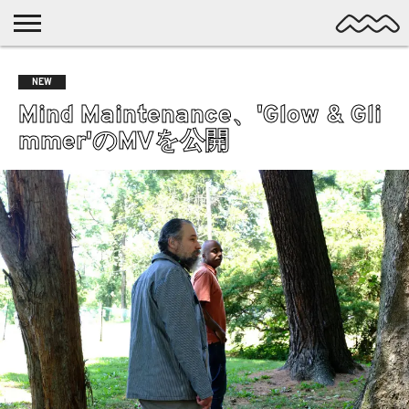
NICHE
MUSIC
LATEST
SPOTLIGHT
NYP
DISCOVERY
NEW
ROCK
POSTS
/ DL
POP
Mind Maintenance、'Glow & Gli
ALTERNATIVE
mmer'のMVを公開
ELECTRONIC
SSW
FOLK
PSYCH
DREAMPOP
POSTPUNK
LO-
FI
GARAGE
EXPERIMENTAL
SYNTHPOP
PUNK
SHOEGAZE
SOUL