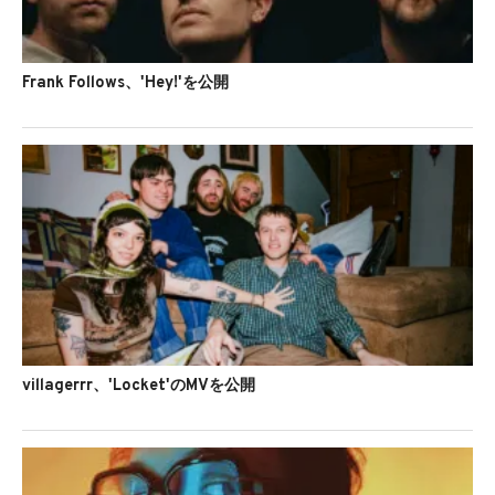
Frank Follows、'Hey!'を公開
villagerrr、'Locket'のMVを公開