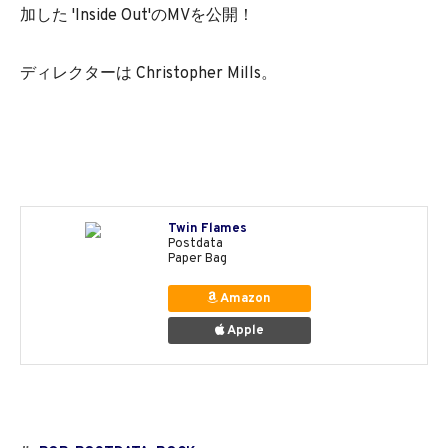
加した 'Inside Out'のMVを公開！
ディレクターは Christopher Mills。
Twin Flames
Postdata
Paper Bag
Amazon
Apple