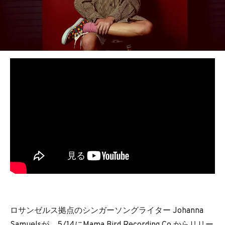
ロサンゼルス拠点のシンガーソングライター Johanna
Samuelsが、5/14にMama Bird Recording Co.からリリー