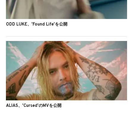
ODD LUKE、'Found Life'を公開
ALIAS、'Cursed'のMVを公開