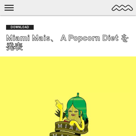
NICHE
MUSIC
LATEST
SPOTLIGHT
NYP
DISCOVERY
DOWNLOAD
ROCK
POSTS
/ DL
POP
Miami Mais、 A Popcorn Diet を
ALTERNATIVE
発表
ELECTRONIC
SSW
FOLK
PSYCH
DREAMPOP
POSTPUNK
LO-
FI
GARAGE
EXPERIMENTAL
SYNTHPOP
PUNK
SHOEGAZE
SOUL