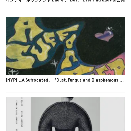
インディーポップアクト Laurel、'Best I Ever Had'のMVを公開
[NYP] L.A Suffocated、『Dust, Fungus and Blasphemous Thoughts』を発表