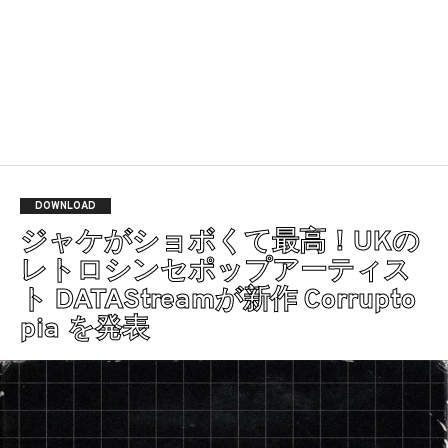
DOWNLOAD
ジャケがショボくて最高！UKの
レトロシンセポップアーティス
ト DATAStreamが新作 Corrupto
pia を発表