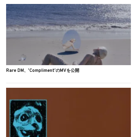
Rare DM、'Compliment'のMVを公開