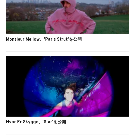
Monsieur Mellow、'Paris Strut'を公開
Hvor Er Skygge、'Slør'を公開