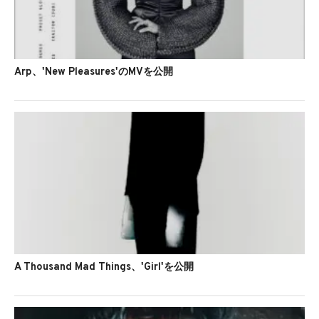
Arp、'New Pleasures'のMVを公開
A Thousand Mad Things、'Girl'を公開