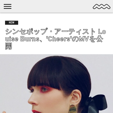
NICHE
MUSIC
LATEST
SPOTLIGHT
NYP
DISCOVERY
NEW
ROCK
POSTS
/ DL
POP
シンセポップ・アーティスト Lo
ALTERNATIVE
uise Burns、'Cheers'のMVを公
ELECTRONIC
開
SSW
FOLK
PSYCH
DREAMPOP
POSTPUNK
LO-
FI
GARAGE
EXPERIMENTAL
SYNTHPOP
PUNK
SHOEGAZE
SOUL