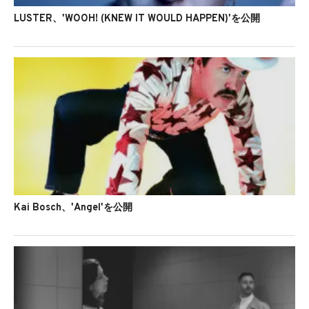
LUSTER、'WOOH! (KNEW IT WOULD HAPPEN)'を公開
Kai Bosch、'Angel'を公開