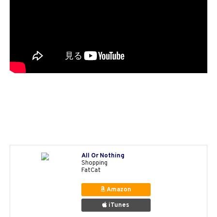
All Or Nothing
Shopping
FatCat
Amazon
iTunes