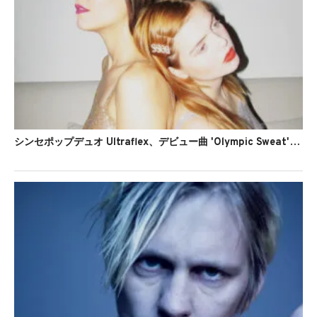
シンセポップデュオ Ultraflex、デビュー曲 'Olympic Sweat'のMVを公開