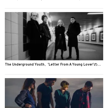
The Underground Youth、'Letter From A Young Lover'のMVを公開