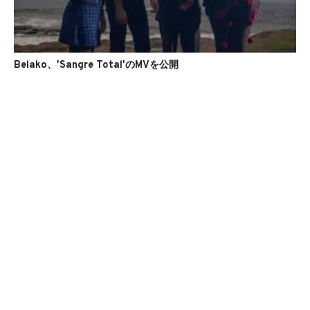
Belako、'Sangre Total'のMVを公開