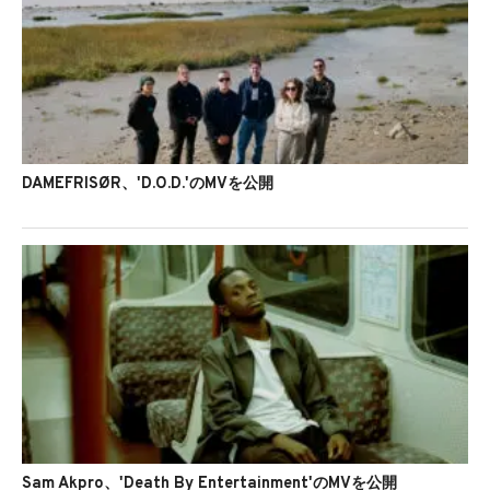
DAMEFRISØR、'D.O.D.'のMVを公開
Sam Akpro、'Death By Entertainment'のMVを公開