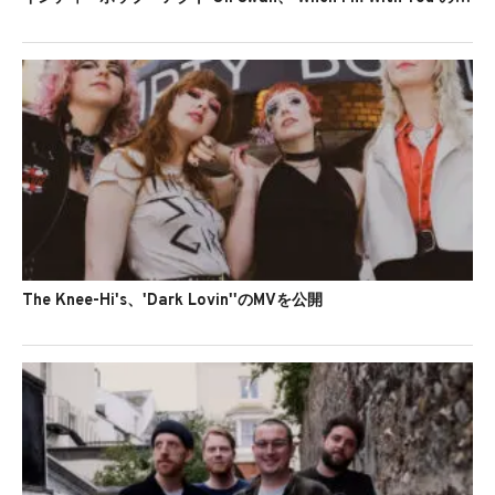
The Knee-Hi's、'Dark Lovin''のMVを公開