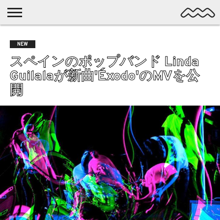
NICHE
MUSIC
LATEST
SPOTLIGHT
NYP
DISCOVERY
NEW
ROCK
POSTS
/ DL
POP
スペインのポップバンド Linda
ALTERNATIVE
Guilalaが新曲'Éxodo'のMVを公
ELECTRONIC
開
SSW
FOLK
PSYCH
DREAMPOP
POSTPUNK
LO-
FI
GARAGE
EXPERIMENTAL
SYNTHPOP
PUNK
SHOEGAZE
SOUL