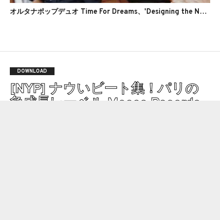
オルタナポップデュオ Time For Dreams、'Designing the New World'を公開
DOWNLOAD
[NYP] ナウいビート集！パリの
急成長レーベル Moose Records
とFuture SoundがコラボMixtap
eを発表