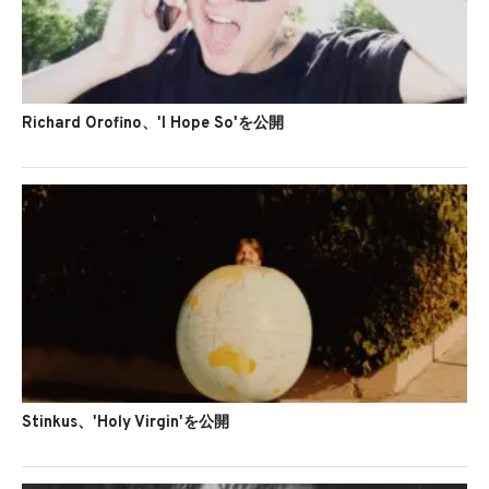
Richard Orofino、'I Hope So'を公開
Stinkus、'Holy Virgin'を公開