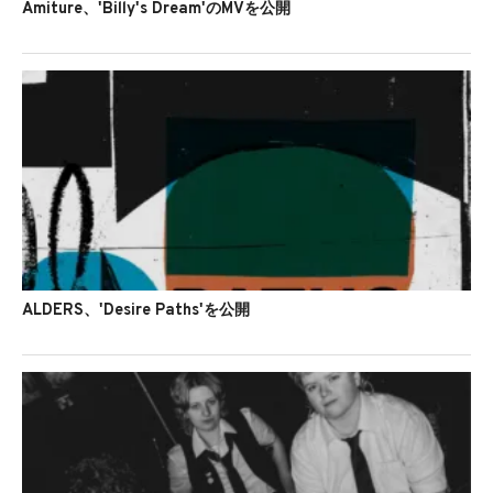
Amiture、'Billy's Dream'のMVを公開
ALDERS、'Desire Paths'を公開