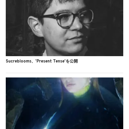
Sucreblooms、'Present Tense'を公開