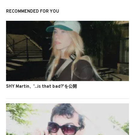
RECOMMENDED FOR YOU
SHY Martin、'...is that bad?'を公開