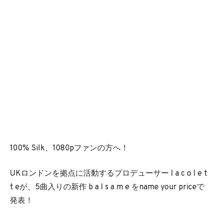
100% Silk、1080pファンの方へ！
UKロンドンを拠点に活動するプロデューサー l a c o l e t
t eが、5曲入りの新作 b a l s a m e をname your priceで
発表！