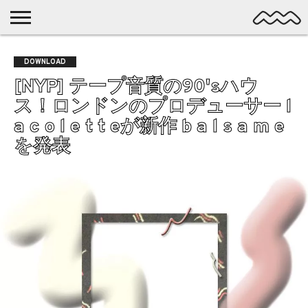
NICHE
MUSIC
LATEST
SPOTLIGHT
NYP
DISCOVERY
DOWNLOAD
ROCK
POSTS
/ DL
POP
[NYP] テープ音質の90'sハウ
ALTERNATIVE
ス！ロンドンのプロデューサー l
ELECTRONIC
a c o l e t t eが新作 b a l s a m e
SSW
を発表
FOLK
PSYCH
DREAMPOP
POSTPUNK
LO-
FI
GARAGE
EXPERIMENTAL
SYNTHPOP
PUNK
SHOEGAZE
SOUL