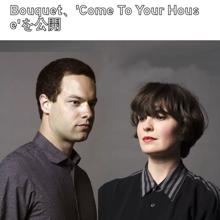
Bouquet、'Come To Your Hous
e'を公開