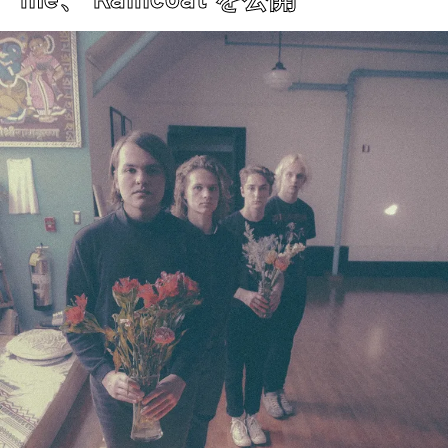
me、'Raincoat'を公開