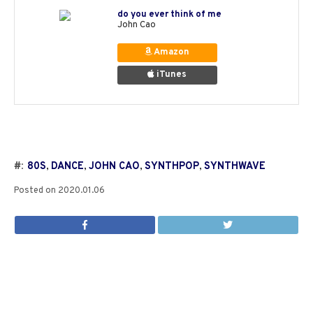
do you ever think of me
John Cao
Amazon
iTunes
#:
80S
,
DANCE
,
JOHN CAO
,
SYNTHPOP
,
SYNTHWAVE
Posted on
2020.01.06