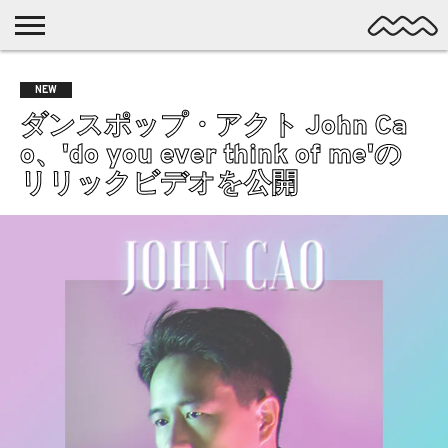
NICHE
MUSIC
LATEST
SPOTLIGHT
NYP
DISCOVERY
NEW
ROCK
POSTS
/ DL
POP
ダンスポップ・アクト John Ca
ALTERNATIVE
o、'do you ever think of me'の
ELECTRONIC
リリックビデオを公開
SSW
FOLK
PSYCH
DREAMPOP
POSTPUNK
LO-
FI
GARAGE
EXPERIMENTAL
SYNTHPOP
PUNK
SHOEGAZE
SOUL