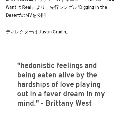
Want It Real』より、先行シングル 'Digging in the
Desert'のMVを公開！
ディレクターは Justin Gradin。
"hedonistic feelings and
being eaten alive by the
hardships of love playing
out in a fever dream in my
mind." - Brittany West