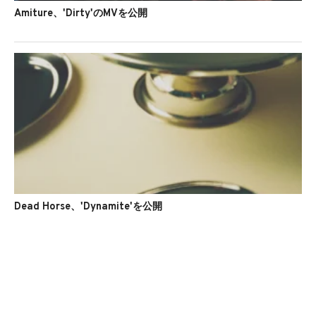
Amiture、'Dirty'のMVを公開
Dead Horse、'Dynamite'を公開