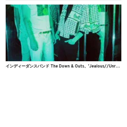
インディーダンスバンド The Down & Outs、'Jealous//Unreal'のMVを公開