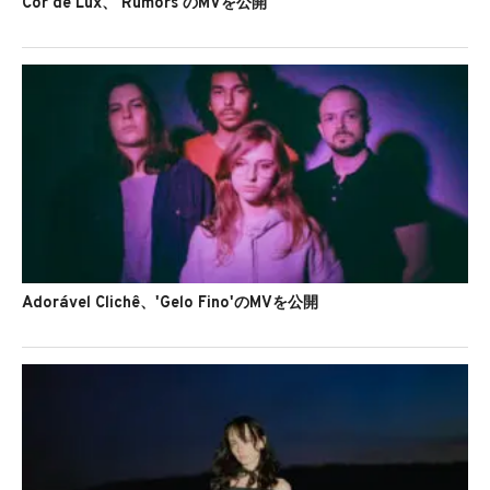
Cor de Lux、'Rumors'のMVを公開
Adorável Clichê、'Gelo Fino'のMVを公開