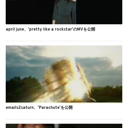
april june、'pretty like a rockstar'のMVを公開
emails2saturn、'Parachute'を公開