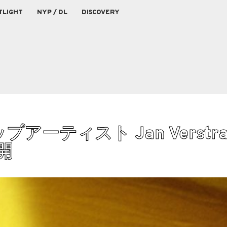
TLIGHT
NYP / DL
DISCOVERY
ティスト Jan Verstra
公開