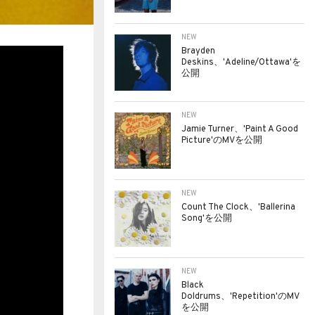
NEW
Brayden
Deskins、'Adeline/Ottawa'を
公開
NEW
Jamie Turner、'Paint A Good
Picture'のMVを公開
NEW
Count The Clock、'Ballerina
Song'を公開
NEW
Black
Doldrums、'Repetition'のMV
を公開