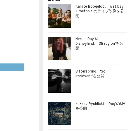
Karate Boogaloo、'Wet Day
Timetable'のライブ映像を公
開
Nero's Day At
Disneyland、'ØBabylon'を公
開
Bitterspring、'So
Irrelevant'を公開
Łukasz Rychlicki、'Dog'のMV
を公開