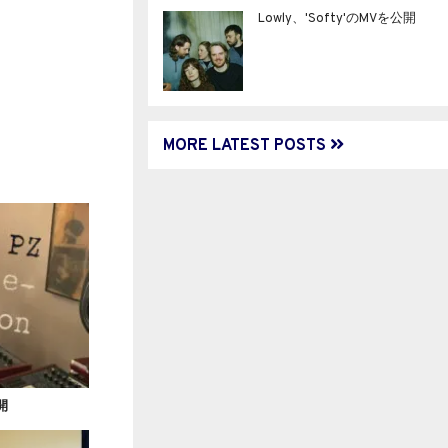
Lowly、'Softy'のMVを公開
MORE LATEST POSTS
公開