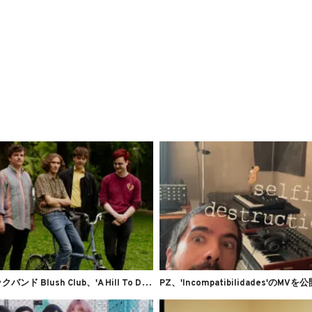
イ
ンディーロックバンド Blush Club、'A Hill To Die On'を公開
PZ、'Incompatibilidades'のMVを