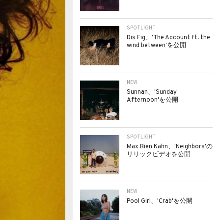
SPOTLIGHT
Dis Fig、'The Account ft. the
wind between'を公開
NEW
Sunnan、'Sunday
Afternoon'を公開
SPOTLIGHT
Max Bien Kahn、'Neighbors'の
リリックビデオを公開
NEW
Pool Girl、'Crab'を公開