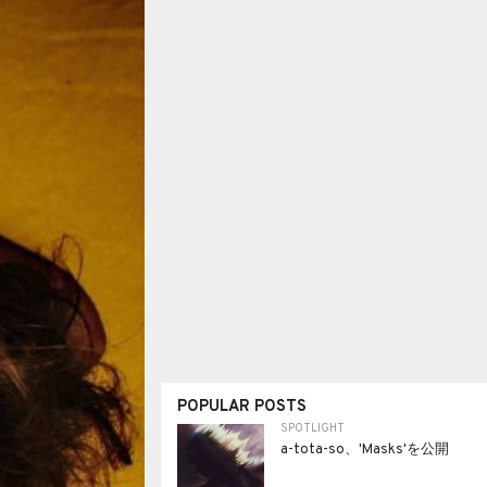
POPULAR POSTS
SPOTLIGHT
a-tota-so、'Masks'を公開