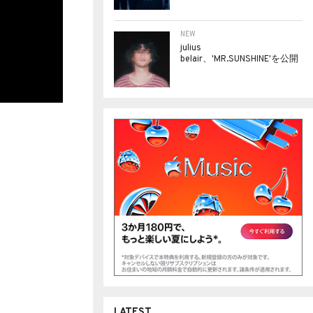
NEW
julius
belair、'MR.SUNSHINE'を公開
LATEST