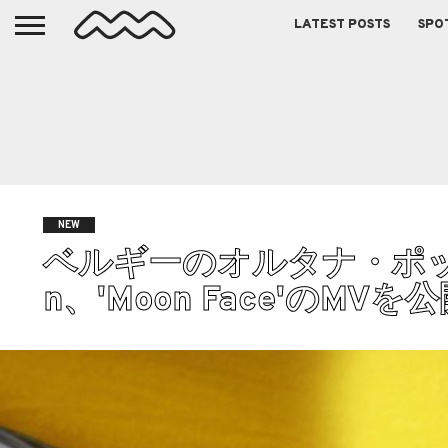
LATEST POSTS
SPO
NEW
ベルギーのオルタナ・ポップアー
n、'Moon Face'のMVを