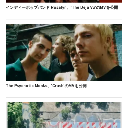
インディーポップバンド Rosalyn、'The Deja Vu'のMVを公開
The Psychotic Monks、'Crash'のMVを公開