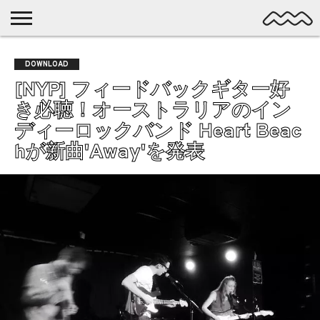
NICHE
MUSIC
LATEST
SPOTLIGHT
NYP
DISCOVERY
DOWNLOAD
ROCK
POSTS
/ DL
POP
[NYP] フィードバックギター好
ALTERNATIVE
き必聴！オーストラリアのイン
ELECTRONIC
ディーロックバンド Heart Beac
SSW
hが新曲'Away'を発表
FOLK
PSYCH
DREAMPOP
POSTPUNK
LO-
FI
GARAGE
EXPERIMENTAL
SYNTHPOP
PUNK
SHOEGAZE
SOUL