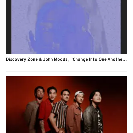
Discovery Zone & John Moods、'Change Into One Another'のMVを公開