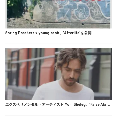
Spring Breakers x young saab、'Afterlife'を公開
エクスペリメンタル・アーティスト Yoni Sheleg、'False Alarm'を公開