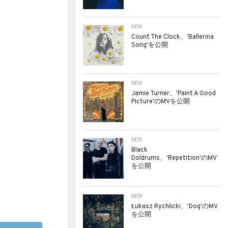
NEW
Count The Clock、'Ballerina
Song'を公開
NEW
Jamie Turner、'Paint A Good
Picture'のMVを公開
NEW
Black
Doldrums、'Repetition'のMV
を公開
NEW
Łukasz Rychlicki、'Dog'のMV
を公開