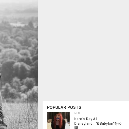
POPULAR POSTS
NEW
Nero's Day At
Disneyland、'ØBabylon'を公
開