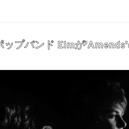
バンド Elmが'Amends'