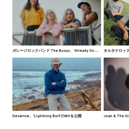
ガ
レージロックバンド The Buoys、'Already Gone'のMVを公開
Devarrow、'Lightning Bolt'のMVを公開
Joan & The 