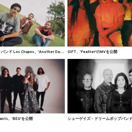
オ
ルタナロックバンド Los Chapos、'Another Day at the Firm'のMVを公開
GIFT、'Feather'のMVを公開
Giants、'BEG'を公開