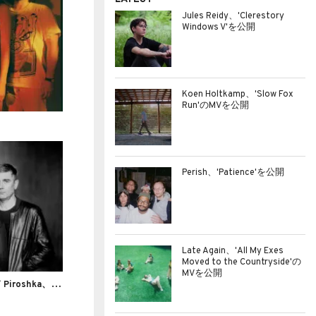
Jules Reidy、'Clerestory
Windows V'を公開
Koen Holtkamp、'Slow Fox
Run'のMVを公開
Perish、'Patience'を公開
Late Again、'All My Exes
Moved to the Countryside'の
MVを公開
シ
ューゲイズ・ドリームポップバンド Piroshka、'Scratching At The Lid'のMVを公開