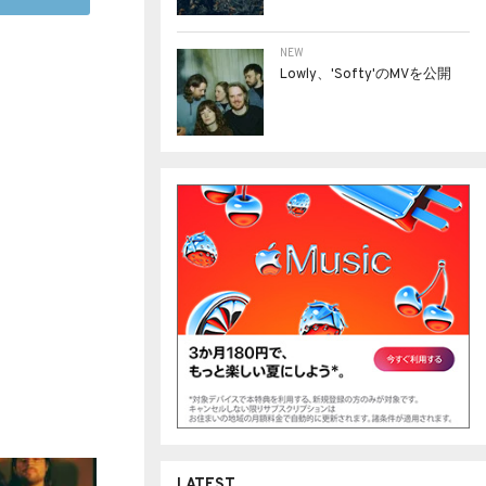
NEW
Lowly、'Softy'のMVを公開
LATEST