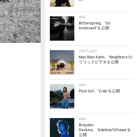
NEW
Bitterspring、'So
Irrelevant'を公開
SPOTLIGHT
Max Bien Kahn、'Neighbors'の
リリックビデオを公開
NEW
Pool Girl、'Crab'を公開
NEW
Brayden
Deskins、'Adeline/Ottawa'を
公開