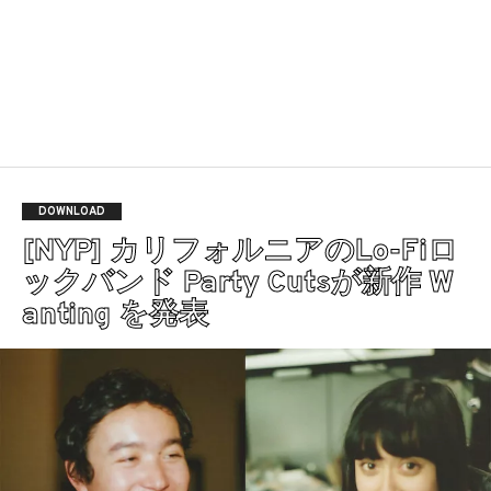
DOWNLOAD
[NYP] カリフォルニアのLo-Fiロ
ックバンド Party Cutsが新作 W
anting を発表