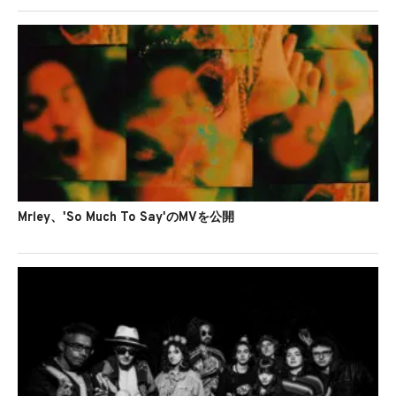
Mrley、'So Much To Say'のMVを公開