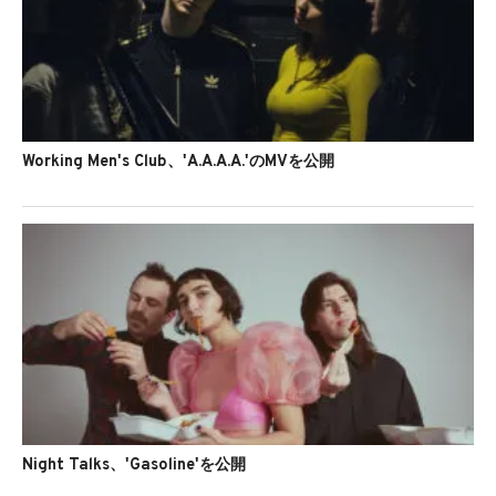
Working Men's Club、'A.A.A.A.'のMVを公開
Night Talks、'Gasoline'を公開