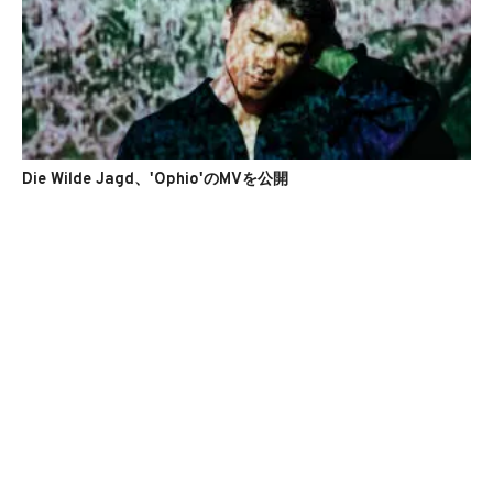
Die Wilde Jagd、'Ophio'のMVを公開