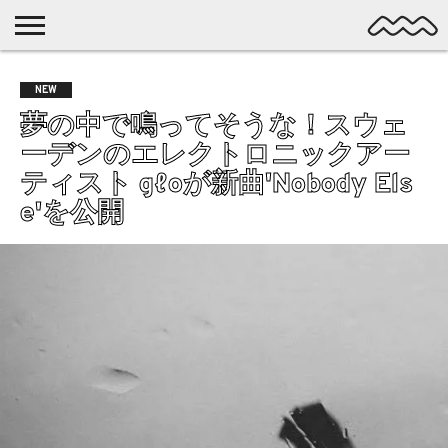
NICHE
MUSIC
LATEST
SPOTLIGHT
NYP
DISCOVERY
NEW
ROCK
POSTS
/ DL
POP
夢の中で鳴ってそうな！スウェ
ALTERNATIVE
ーデンのエレクトロニックアー
ELECTRONIC
ティスト gℓoが新曲'Nobody Els
SSW
e'を公開
FOLK
PSYCH
DREAMPOP
POSTPUNK
LO-
FI
GARAGE
EXPERIMENTAL
SYNTHPOP
PUNK
SHOEGAZE
SOUL