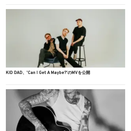
KID DAD、'Can I Get A Maybe?'のMVを公開