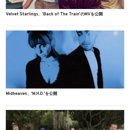
Velvet Starlings、'Back of The Train'のMVを公開
Midheaven、'M.H.D.'を公開