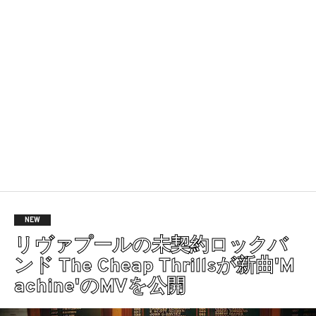
NEW
リヴァプールの未契約ロックバ
ンド The Cheap Thrillsが新曲'M
achine'のMVを公開