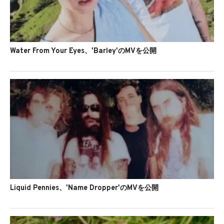
RECOMMENDED FOR YOU
Water From Your Eyes、'Barley'のMVを公開