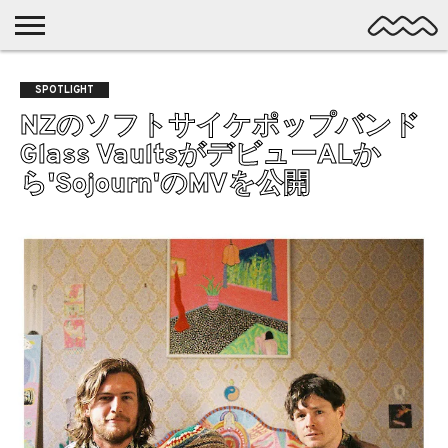
NICHE
MUSIC
LATEST
SPOTLIGHT
NYP
DISCOVERY
SPOTLIGHT
ROCK
POSTS
/ DL
POP
NZのソフトサイケポップバンド
ALTERNATIVE
Glass VaultsがデビューALか
ELECTRONIC
ら'Sojourn'のMVを公開
SSW
FOLK
PSYCH
DREAMPOP
POSTPUNK
LO-
FI
GARAGE
EXPERIMENTAL
SYNTHPOP
PUNK
SHOEGAZE
SOUL