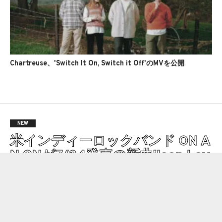
Orions Belte、'Silhouettes'を公開
Chartreuse、'Switch It On, Switch it Off'のMVを公開