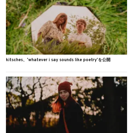
Liquid Pennies、'Name Dropper'のMVを公開
kitsches、'whatever i say sounds like poetry'を公開