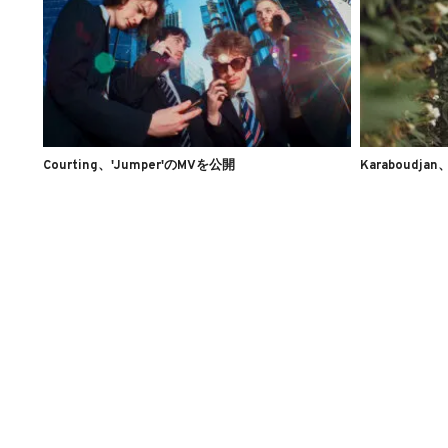
Courting、'Jumper'のMVを公開
Karaboudjan