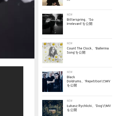
NEW
Bitterspring、'So
Irrelevant'を公開
NEW
Count The Clock、'Ballerina
Song'を公開
NEW
Black
Doldrums、'Repetition'のMV
を公開
NEW
Łukasz Rychlicki、'Dog'のMV
を公開