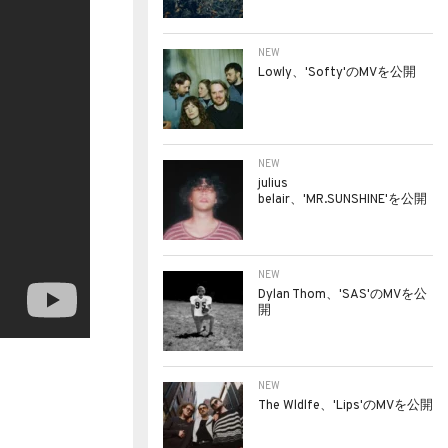
NEW
Lowly、'Softy'のMVを公開
NEW
julius
belair、'MR.SUNSHINE'を公開
NEW
Dylan Thom、'SAS'のMVを公
開
NEW
The Wldlfe、'Lips'のMVを公開