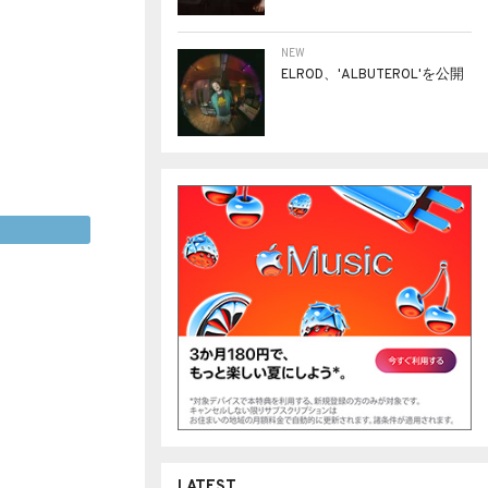
NEW
ELROD、'ALBUTEROL'を公開
LATEST