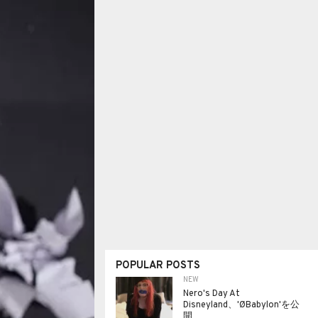
POPULAR POSTS
NEW
Nero's Day At
Disneyland、'ØBabylon'を公
開