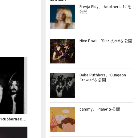
Freyja Elsy、'Another Life'を
公開
Nice Boat、'Sick'のMVを公開
Babe Ruthless、'Dungeon
Crawler'を公開
dammy、'Plane'を公開
P
igs Pigs Pigs Pigs Pigs Pigs Pigs、'Rubbernecker'のライブ映像を公開