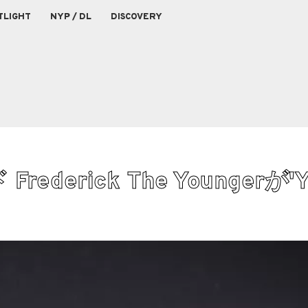
TLIGHT
NYP / DL
DISCOVERY
erick The Youngerが'Y