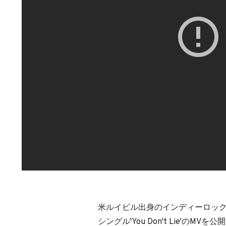
米ルイビル出身のインディーロックバンド 
シングル'You Don't Lie'のMVを公