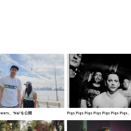
lowers、'Nai'を公開