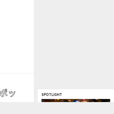
iポッ
SPOTLIGHT