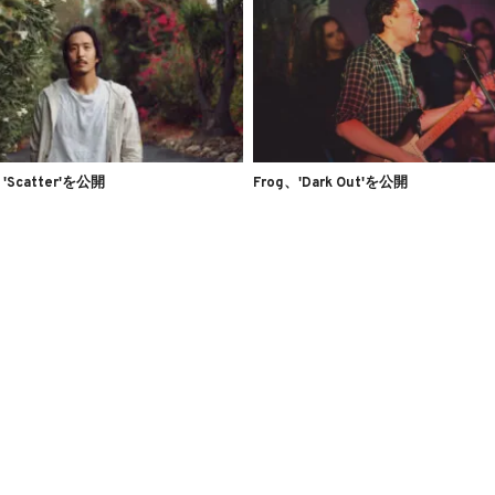
、'Scatter'を公開
Frog、'Dark Out'を公開