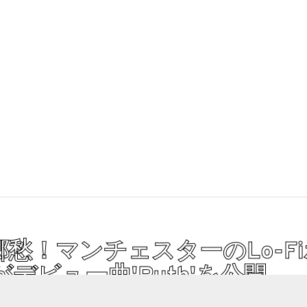
愁！マンチェスターのLo-F
がデビュー曲'Ruth'を公開