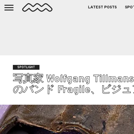
LATEST POSTS
SPO
SPOTLIGHT
写真家 Wolfgang Til
のバンド Fragile、ビジ