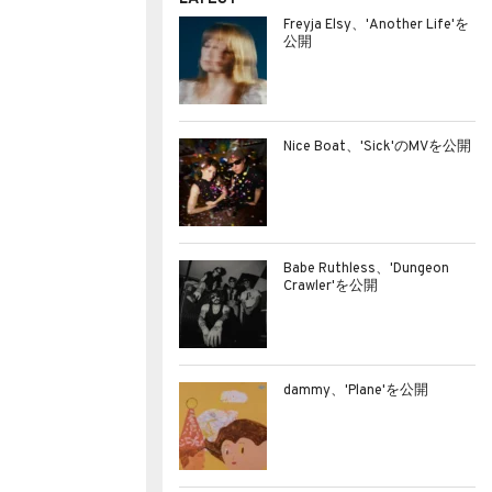
Freyja Elsy、'Another Life'を
公開
Nice Boat、'Sick'のMVを公開
Babe Ruthless、'Dungeon
Crawler'を公開
dammy、'Plane'を公開