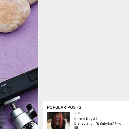
POPULAR POSTS
NEW
Nero's Day At
Disneyland、'ØBabylon'を公
開