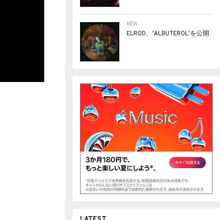
NEW
ELROD、'ALBUTEROL'を公開
LATEST