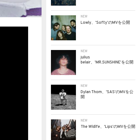
NEW
Lowly、'Softy'のMVを公開
NEW
julius
belair、'MR.SUNSHINE'を公開
NEW
Dylan Thom、'SAS'のMVを公
開
NEW
The Wldlfe、'Lips'のMVを公開