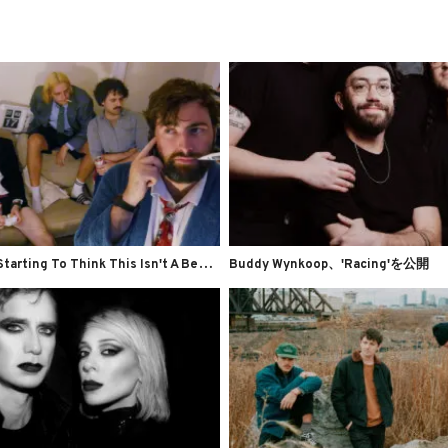
S
kiving、'I'm Starting To Think This Isn't A Benjamin Button Situation'を公開
Buddy Wynkoop、'Racing'を公開