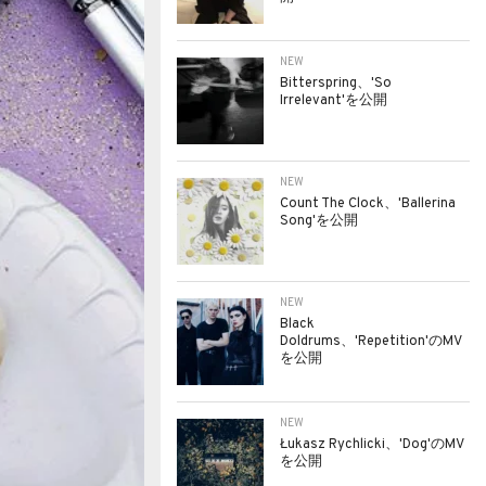
NEW
Bitterspring、'So
Irrelevant'を公開
NEW
Count The Clock、'Ballerina
Song'を公開
NEW
Black
Doldrums、'Repetition'のMV
を公開
NEW
Łukasz Rychlicki、'Dog'のMV
を公開