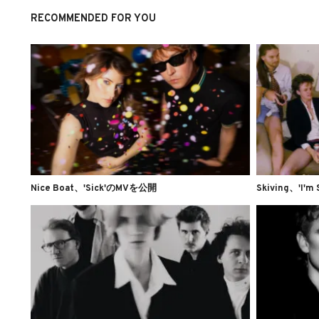
RECOMMENDED FOR YOU
Nice Boat、'Sick'のMVを公開