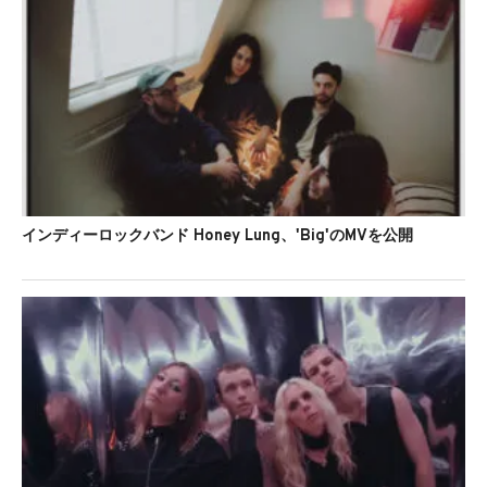
インディーロックバンド Honey Lung、'Big'のMVを公開