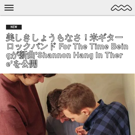
NICHE
MUSIC
LATEST
SPOTLIGHT
NYP
DISCOVERY
NEW
ROCK
POSTS
/ DL
POP
美しきしょうもなさ！米ギター
ALTERNATIVE
ロックバンド For The Time Bein
ELECTRONIC
gが新曲'Shannon Hang In Ther
SSW
e'を公開
FOLK
PSYCH
DREAMPOP
POSTPUNK
LO-
FI
GARAGE
EXPERIMENTAL
SYNTHPOP
PUNK
SHOEGAZE
SOUL