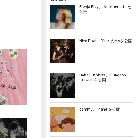
Freyja Elsy、'Another Life'を
公開
Nice Boat、'Sick'のMVを公開
Babe Ruthless、'Dungeon
Crawler'を公開
dammy、'Plane'を公開