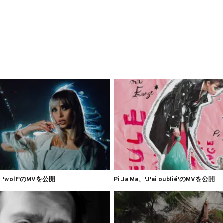
h、'wolf'のMVを公開
Pi Ja Ma、'J'ai oublié'のMVを公開