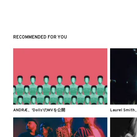
RECOMMENDED FOR YOU
ANDRÆ、'Dolls'のMVを公開
Laurel Smit