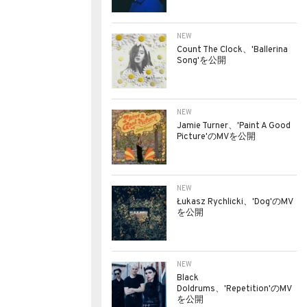
NEW
Count The Clock、'Ballerina
Song'を公開
NEW
Jamie Turner、'Paint A Good
Picture'のMVを公開
NEW
Łukasz Rychlicki、'Dog'のMV
を公開
NEW
Black
Doldrums、'Repetition'のMV
を公開