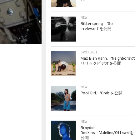
NEW
Bitterspring、'So
Irrelevant'を公開
SPOTLIGHT
Max Bien Kahn、'Neighbors'の
リリックビデオを公開
NEW
Pool Girl、'Crab'を公開
NEW
Brayden
Deskins、'Adeline/Ottawa'を
公開