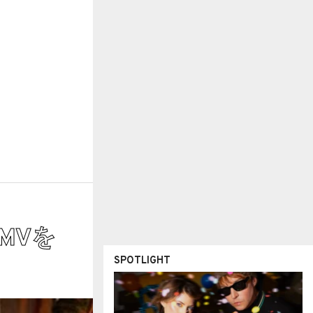
のMVを
SPOTLIGHT