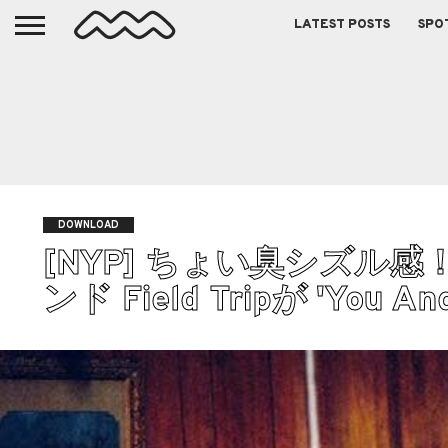
LATEST POSTS
SPO
DOWNLOAD
[NYP] ちょい臭シズ
ンド Field Tripが 'You 