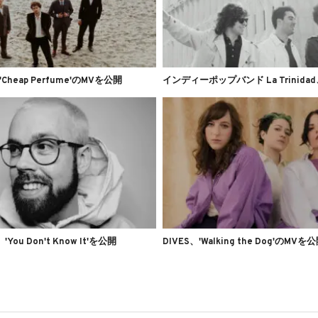
、'Cheap Perfume'のMVを公開
、'You Don't Know It'を公開
DIVES、'Walking the Dog'のMVを