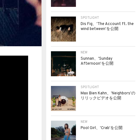
SPOTLIGHT
Dis Fig、'The Account ft. the
wind between'を公開
NEW
Sunnan、'Sunday
Afternoon'を公開
SPOTLIGHT
Max Bien Kahn、'Neighbors'の
リリックビデオを公開
NEW
Pool Girl、'Crab'を公開