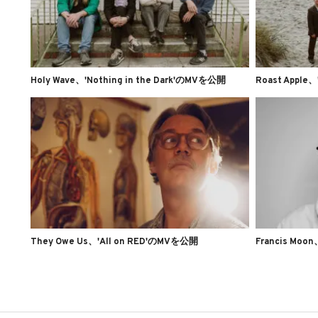
Holy Wave、'Nothing in the Dark'のMVを公開
Roast Apple
They Owe Us、'All on RED'のMVを公開
Francis Moon