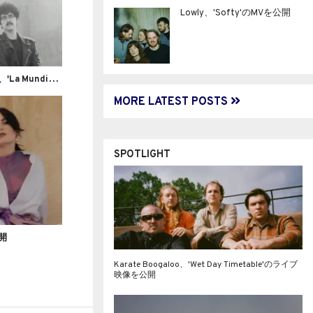
Lowly、'Softy'のMVを公開
イ
ンディーポップバンド La Trinidad、'La Mundial'のMVを公開
MORE LATEST POSTS
公開