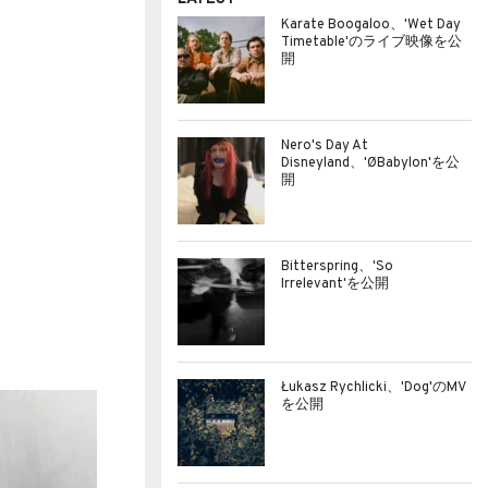
Karate Boogaloo、'Wet Day
Timetable'のライブ映像を公
開
Nero's Day At
Disneyland、'ØBabylon'を公
開
Bitterspring、'So
Irrelevant'を公開
Łukasz Rychlicki、'Dog'のMV
を公開