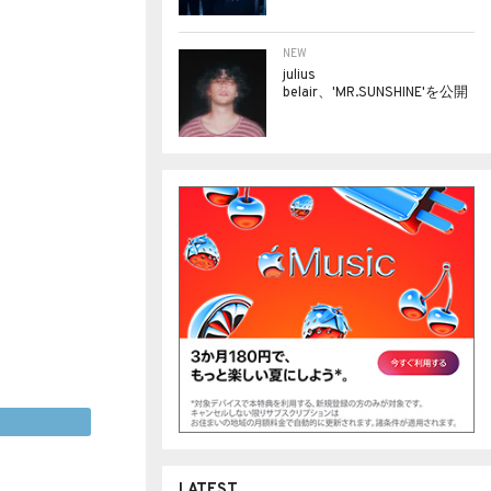
NEW
julius
belair、'MR.SUNSHINE'を公開
LATEST