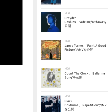
NEW
Brayden
Deskins、'Adeline/Ottawa'を
公開
NEW
Jamie Turner、'Paint A Good
Picture'のMVを公開
NEW
Count The Clock、'Ballerina
Song'を公開
NEW
Black
Doldrums、'Repetition'のMV
を公開