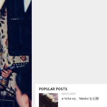
POPULAR POSTS
SPOTLIGHT
a-tota-so、'Masks'を公開