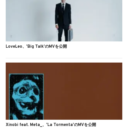
LoveLeo、'Big Talk'のMVを公開
Xinobi feat. Meta_、'La Tormenta'のMVを公開