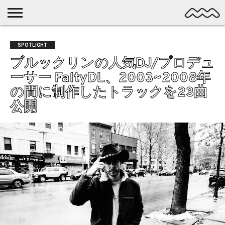
NICHE
MUSIC
LATEST
SPOTLIGHT
NYP
DISCOVERY
SPOTLIGHT
ROCK
POSTS
/ DL
POP
ブルックリンの人気DJ/プロデュ
ALTERNATIVE
ーサー FaltyDL、2003~2008年
ELECTRONIC
の間に制作したトラックを23曲
SSW
公開
FOLK
PSYCH
DREAMPOP
POSTPUNK
LO-
FI
GARAGE
EXPERIMENTAL
SYNTHPOP
PUNK
SHOEGAZE
SOUL