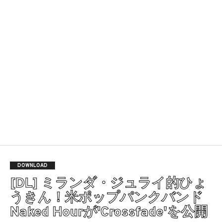
DOWNLOAD
[DL] ミランダ・ジュライ的ひょ
うきん！米ポップパンクバンド
Naked Hourが'Crossfade'を公開