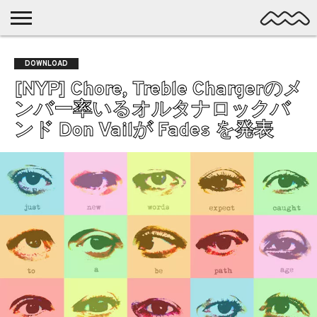
NICHE
MUSIC
LATEST
SPOTLIGHT
NYP
DISCOVERY
DOWNLOAD
ROCK
POSTS
/ DL
POP
[NYP] Chore, Treble Chargerのメ
ALTERNATIVE
ンバー率いるオルタナロックバ
ELECTRONIC
ンド Don Vailが Fades を発表
SSW
FOLK
PSYCH
DREAMPOP
POSTPUNK
LO-
FI
GARAGE
EXPERIMENTAL
SYNTHPOP
PUNK
SHOEGAZE
SOUL