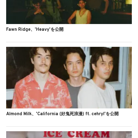
Fawn Ridge、'Heavy'を公開
Almond Milk、'California (好鬼死浪漫) ft. cehryl'を公開