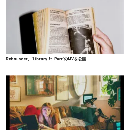
Rebounder、'Library ft. Purr'のMVを公開