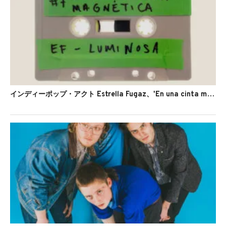
インディーポップ・アクト Estrella Fugaz、'En una cinta magnética'のMVを公開