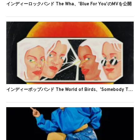
インディーロックバンド The Wha、'Blue For You'のMVを公開
インディーポップバンド The World of Birds、'Somebody To You'を公開