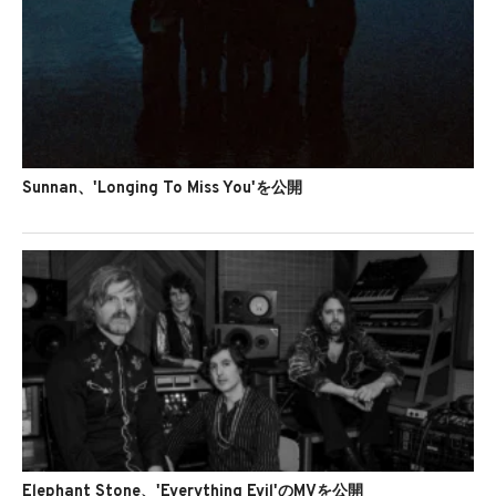
Sunnan、'Longing To Miss You'を公開
Elephant Stone、'Everything Evil'のMVを公開