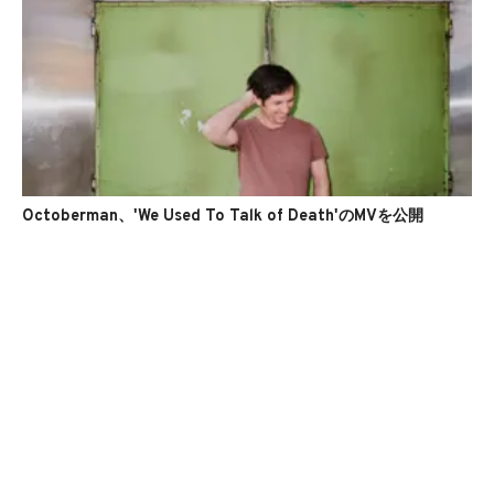
Octoberman、'We Used To Talk of Death'のMVを公開