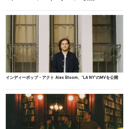
インディーポップ・アクト Alex Bloom、'LA NY'のMVを公開