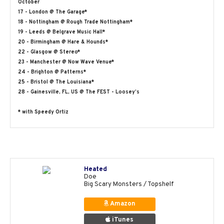
October
17 - London @ The Garage*
18 - Nottingham @ Rough Trade Nottingham*
19 - Leeds @ Belgrave Music Hall*
20 - Birmingham @ Hare & Hounds*
22 - Glasgow @ Stereo*
23 - Manchester @ Now Wave Venue*
24 - Brighton @ Patterns*
25 - Bristol @ The Louisiana*
28 - Gainesville, FL, US @ The FEST - Loosey’s
* with Speedy Ortiz
Heated
Doe
Big Scary Monsters / Topshelf
Amazon
iTunes