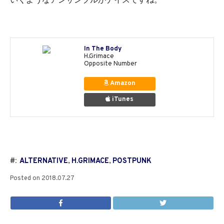
いくようなアンサンブルがナイスですね。
In The Body
H.Grimace
Opposite Number
Amazon
iTunes
#:
ALTERNATIVE
,
H.GRIMACE
,
POSTPUNK
Posted on
2018.07.27