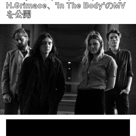
H.Grimace、'In The Body'のMV
を公開