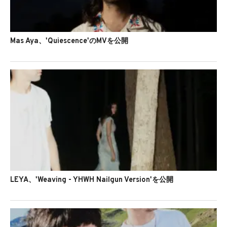
Mas Aya、'Quiescence'のMVを公開
LEYA、'Weaving - YHWH Nailgun Version'を公開