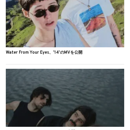
Water From Your Eyes、'14'のMVを公開