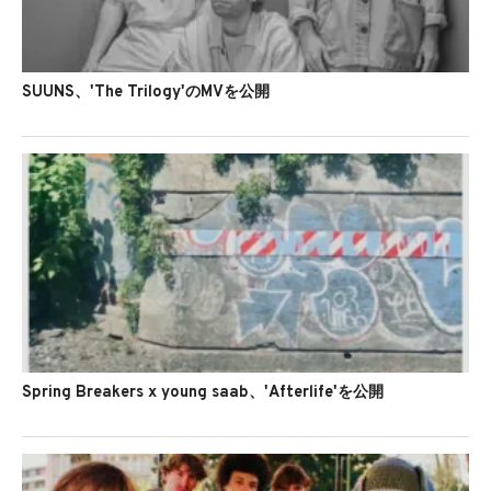
SUUNS、'The Trilogy'のMVを公開
Spring Breakers x young saab、'Afterlife'を公開