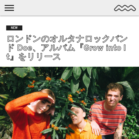
NICHE
MUSIC
LATEST
SPOTLIGHT
NYP
DISCOVERY
NEW
ROCK
POSTS
/ DL
POP
ロンドンのオルタナロックバン
ALTERNATIVE
ド Doe、アルバム『Grow into I
ELECTRONIC
t』をリリース
SSW
FOLK
PSYCH
DREAMPOP
POSTPUNK
LO-
FI
GARAGE
EXPERIMENTAL
SYNTHPOP
PUNK
SHOEGAZE
SOUL