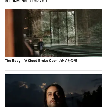
RECOMMENDED FOR YOU
The Body、'A Cloud Broke Open'のMVを公開