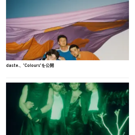
daste.、'Colours'を公開