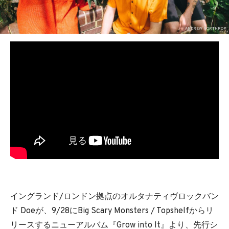
BEDROOM
R&B
ANDREW NORTHROP
イングランド/ロンドン拠点のオルタナティヴロックバン
ド Doeが、9/28にBig Scary Monsters / Topshelfからリ
リースするニューアルバム『Grow into It』より、先行シ