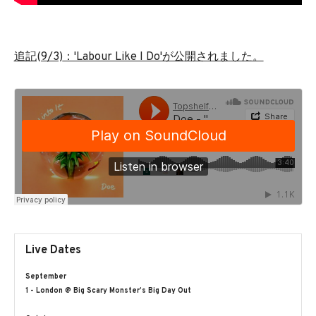
追記(9/3)
：'Labour Like I Do'が公開されました。
Live Dates
September
1 - London @ Big Scary Monster’s Big Day Out