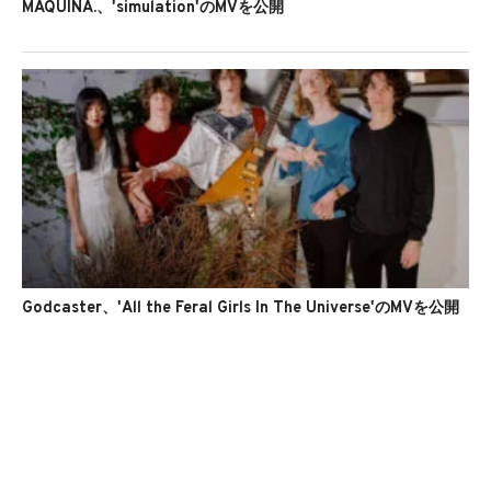
MAQUINA.、'simulation'のMVを公開
Godcaster、'All the Feral Girls In The Universe'のMVを公開