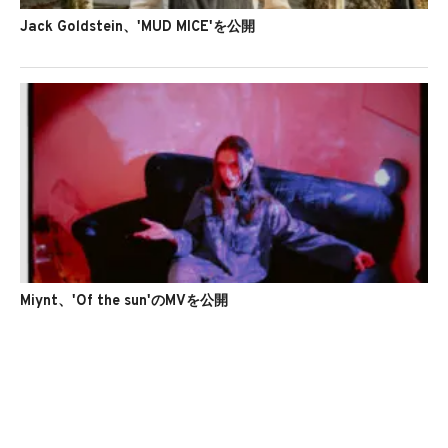
Jack Goldstein、'MUD MICE'を公開
Miynt、'Of the sun'のMVを公開