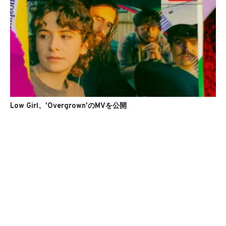
Low Girl、'Overgrown'のMVを公開