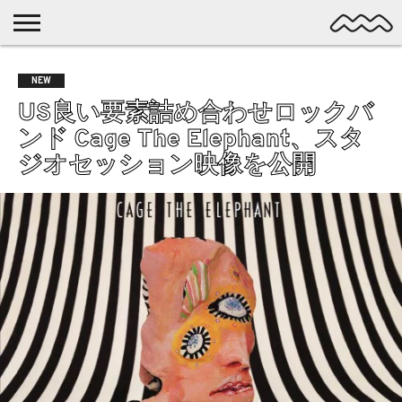
NICHE
MUSIC
LATEST
SPOTLIGHT
NYP
DISCOVERY
NEW
ROCK
POSTS
/ DL
POP
US良い要素詰め合わせロックバ
ALTERNATIVE
ンド Cage The Elephant、スタ
ELECTRONIC
ジオセッション映像を公開
SSW
FOLK
PSYCH
DREAMPOP
POSTPUNK
LO-
FI
GARAGE
EXPERIMENTAL
SYNTHPOP
PUNK
SHOEGAZE
SOUL