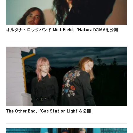
オルタナ・ロックバンド Mint Field、'Natural'のMVを公開
The Other End、'Gas Station Light'を公開