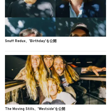
Snuff Redux、'Birthday'を公開
The Moving Stills、'Westside'を公開