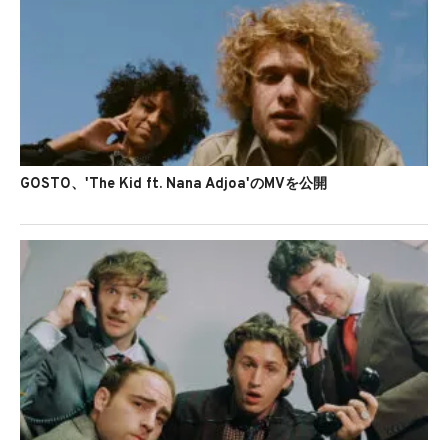
GOSTO、'The Kid ft. Nana Adjoa'のMVを公開