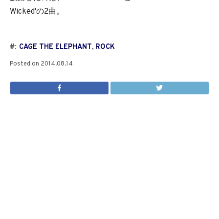
Wicked'の2曲。
#:
CAGE THE ELEPHANT
,
ROCK
Posted on
2014.08.14