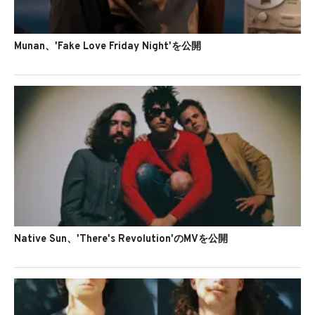
Munan、'Fake Love Friday Night'を公開
Native Sun、'There's Revolution'のMVを公開