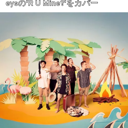
eysの'R U Mine?'をカバー