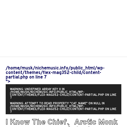
/home/musk/nichemusic.info/public_html/wp-
content/themes/flex-mag352-child/content-
partial.php on line
7
">
WARNING
: UNDEFINED ARRAY KEY 0 IN
/HOME/MUSK/NICHEMUSIC.INFO/PUBLIC_HTML/WP-
CONTENT/THEMES/FLEX-MAG352-CHILD/CONTENT-PARTIAL.PHP
ON LINE
7
WARNING
: ATTEMPT TO READ PROPERTY "CAT_NAME" ON NULL IN
/HOME/MUSK/NICHEMUSIC.INFO/PUBLIC_HTML/WP-
CONTENT/THEMES/FLEX-MAG352-CHILD/CONTENT-PARTIAL.PHP
ON LINE
7
I Know The Chief、Arctic Monk