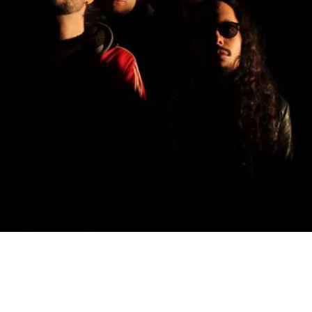
BEDROOM
R&B