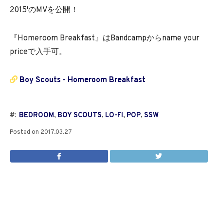
2015'のMVを公開！
『Homeroom Breakfast』はBandcampからname your
priceで入手可。
Boy Scouts - Homeroom Breakfast
#:
BEDROOM
,
BOY SCOUTS
,
LO-FI
,
POP
,
SSW
Posted on
2017.03.27