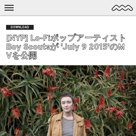
NICHE
MUSIC
LATEST
SPOTLIGHT
NYP
DISCOVERY
DOWNLOAD
ROCK
POSTS
/ DL
POP
[NYP] Lo-Fiポップアーティスト
ALTERNATIVE
Boy Scoutsが 'July 9 2015'のM
ELECTRONIC
Vを公開
SSW
FOLK
PSYCH
DREAMPOP
POSTPUNK
LO-
FI
GARAGE
EXPERIMENTAL
SYNTHPOP
PUNK
SHOEGAZE
SOUL