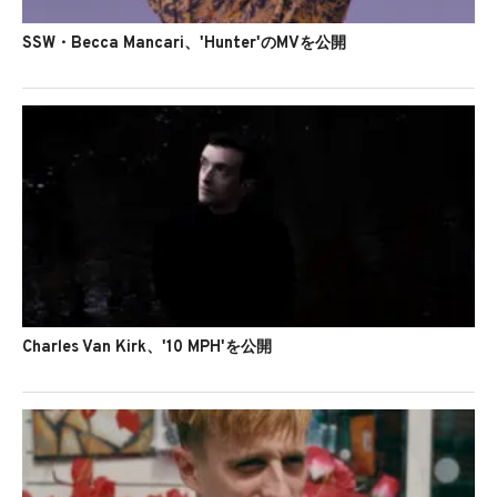
SSW・Becca Mancari、'Hunter'のMVを公開
Charles Van Kirk、'10 MPH'を公開