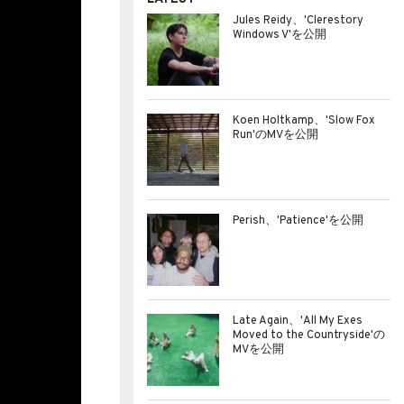
Jules Reidy、'Clerestory
Windows V'を公開
Koen Holtkamp、'Slow Fox
Run'のMVを公開
Perish、'Patience'を公開
Late Again、'All My Exes
Moved to the Countryside'の
MVを公開