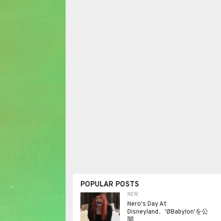
POPULAR POSTS
NEW
Nero's Day At
Disneyland、'ØBabylon'を公
開