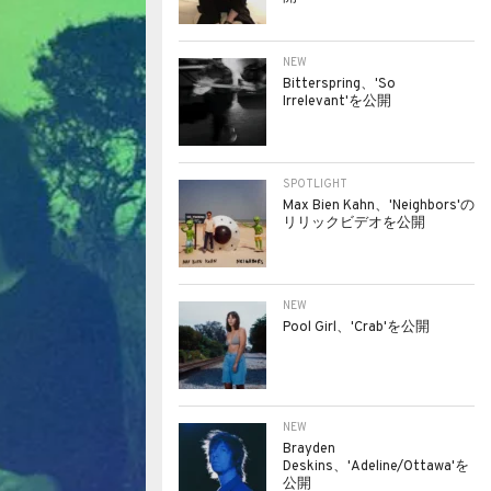
NEW
Bitterspring、'So
Irrelevant'を公開
SPOTLIGHT
Max Bien Kahn、'Neighbors'の
リリックビデオを公開
NEW
Pool Girl、'Crab'を公開
NEW
Brayden
Deskins、'Adeline/Ottawa'を
公開