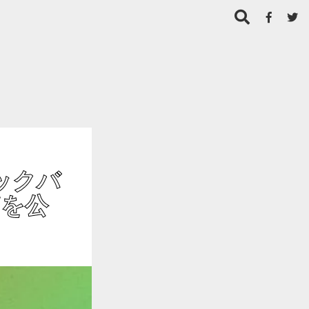
ックバ
MVを公