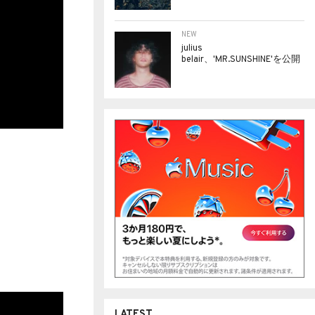
NEW
julius
belair、'MR.SUNSHINE'を公開
LATEST