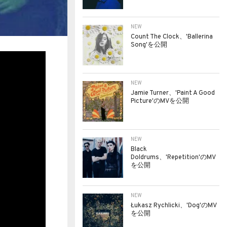
NEW
Count The Clock、'Ballerina
Song'を公開
NEW
Jamie Turner、'Paint A Good
Picture'のMVを公開
NEW
Black
Doldrums、'Repetition'のMV
を公開
NEW
Łukasz Rychlicki、'Dog'のMV
を公開