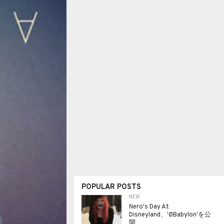
POPULAR POSTS
NEW
Nero's Day At
Disneyland、'ØBabylon'を公
開