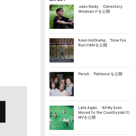
Jules Reidy、'Clerestory
Windows V'を公開
Koen Holtkamp、'Slow Fox
Run'のMVを公開
Perish、'Patience'を公開
Late Again、'All My Exes
Moved to the Countryside'の
MVを公開