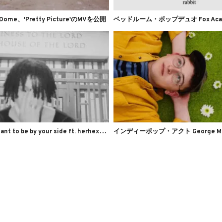
e Dome、'Pretty Picture'のMVを公開
e
kkstacy、'i want to be by your side ft. herhexx'のMVを公開