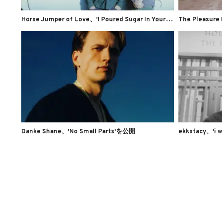
H
orse Jumper of Love、'I Poured Sugar In Your Shoes'のMVを公開
The Pleasur
Danke Shane、'No Small Parts'を公開