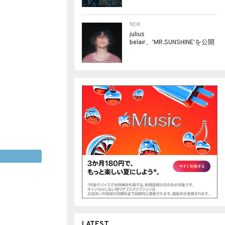
NEW
julius
belair、'MR.SUNSHINE'を公開
LATEST