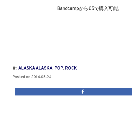
Bandcampから€5で購入可能。
#:
ALASKA ALASKA
,
POP
,
ROCK
Posted on
2014.08.24