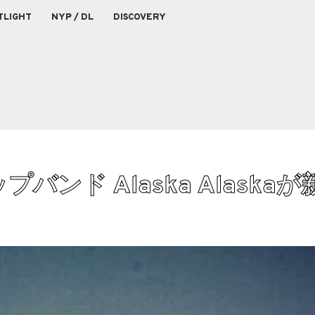
TLIGHT
NYP / DL
DISCOVERY
ド Alaska Alaskaが