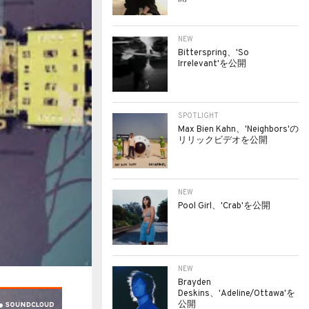
NEW
Bitterspring、'So
Irrelevant'を公開
SPOTLIGHT
Max Bien Kahn、'Neighbors'の
リリックビデオを公開
NEW
Pool Girl、'Crab'を公開
NEW
Brayden
Deskins、'Adeline/Ottawa'を
公開