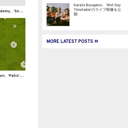
Karate Boogaloo、'Wet Day
Timetable'のライブ映像を公
ベ
ッドルーム・ポップデュオ Fox Academy、'Snow'のMVを公開
開
MORE LATEST POSTS
イ
ンディーポップ・アクト George Moir、'Patio'のMVを公開