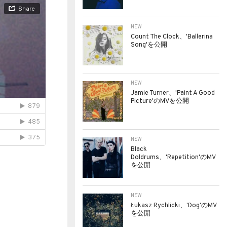
NEW
Count The Clock、'Ballerina
Song'を公開
NEW
Jamie Turner、'Paint A Good
Picture'のMVを公開
NEW
Black
Doldrums、'Repetition'のMV
を公開
NEW
Łukasz Rychlicki、'Dog'のMV
を公開