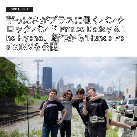
SPOTLIGHT
芋っぽさがプラスに働くパンク
ロックバンド Prince Daddy & T
he Hyena、新作から'Hundo Po
s'のMVを公開