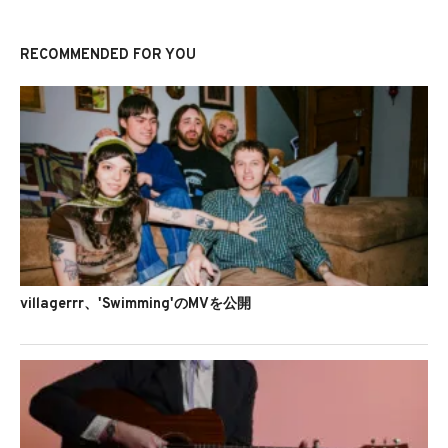
RECOMMENDED FOR YOU
villagerrr、'Swimming'のMVを公開