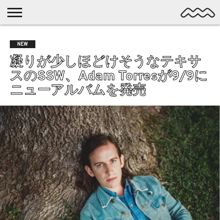
NICHE
MUSIC
LATEST
SPOTLIGHT
NYP
DISCOVERY
NEW
ROCK
POSTS
/ DL
POP
凝りが少しほどけそうなテキサ
ALTERNATIVE
スのSSW、Adam Torresが9/9に
ELECTRONIC
ニューアルバムを発売
SSW
FOLK
PSYCH
DREAMPOP
POSTPUNK
LO-
FI
GARAGE
EXPERIMENTAL
SYNTHPOP
PUNK
SHOEGAZE
SOUL