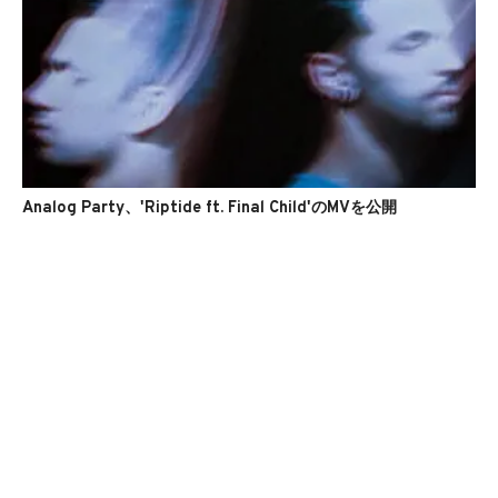
Analog Party、'Riptide ft. Final Child'のMVを公開