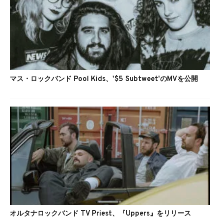
マス・ロックバンド Pool Kids、'$5 Subtweet'のMVを公開
オルタナロックバンド TV Priest、『Uppers』をリリース