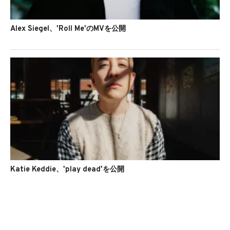
Alex Siegel、'Roll Me'のMVを公開
Katie Keddie、'play dead'を公開