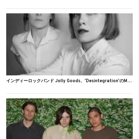
インディーロックバンド Jolly Goods、'Desintegration'のMVを公開