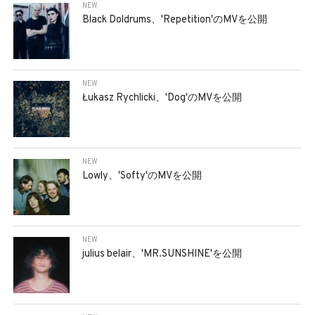
NEW
Black Doldrums、'Repetition'のMVを公開
NEW
Łukasz Rychlicki、'Dog'のMVを公開
NEW
Lowly、'Softy'のMVを公開
NEW
julius belair、'MR.SUNSHINE'を公開