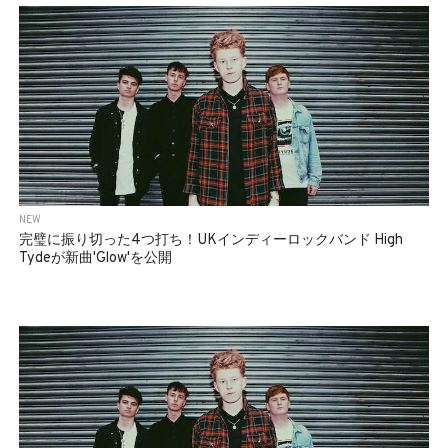
BEDROOM
R&B
NEW
完璧に振り切った4つ打ち！UKインディーロックバンド High
Tydeが新曲'Glow'を公開