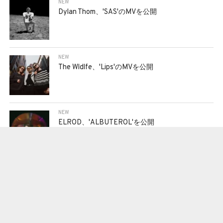
NEW
Dylan Thom、'SAS'のMVを公開
NEW
The Wldlfe、'Lips'のMVを公開
NEW
ELROD、'ALBUTEROL'を公開