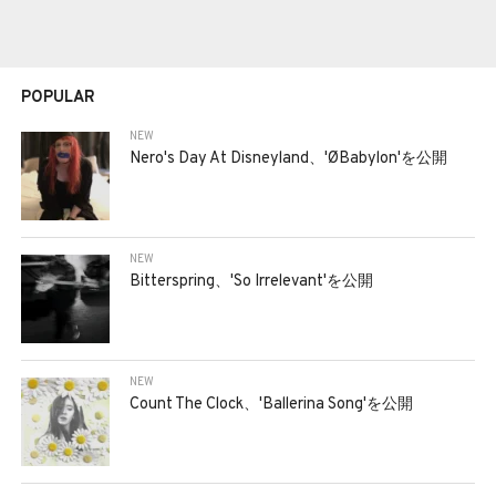
POPULAR
NEW
Nero's Day At Disneyland、'ØBabylon'を公開
NEW
Bitterspring、'So Irrelevant'を公開
NEW
Count The Clock、'Ballerina Song'を公開