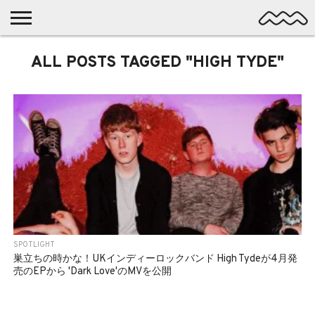
NICHE
ALL POSTS TAGGED "HIGH TYDE"
MUSIC
LATEST
SPOTLIGHT
NYP
DISCOVERY
ROCK
POSTS
/ DL
POP
ALTERNATIVE
ELECTRONIC
SSW
FOLK
PSYCH
DREAMPOP
POSTPUNK
LO-
FI
GARAGE
SPOTLIGHT
EXPERIMENTAL
巣立ちの時かな！UKインディーロックバンド High Tydeが4月発
SYNTHPOP
売のEPから 'Dark Love'のMVを公開
PUNK
SHOEGAZE
SOUL