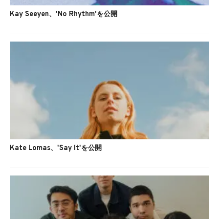
Kay Seeyen、'No Rhythm'を公開
Kate Lomas、'Say It'を公開