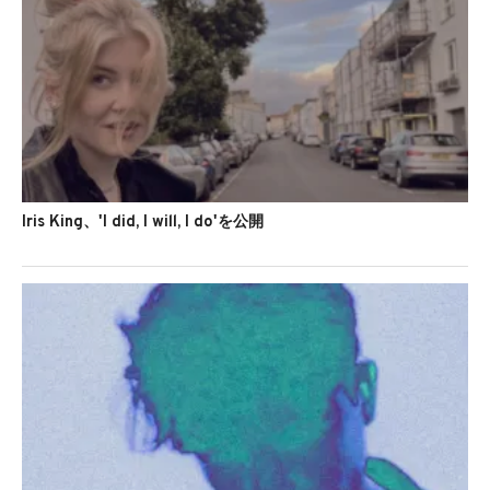
Iris King、'I did, I will, I do'を公開