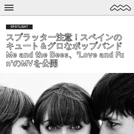
NICHE
MUSIC
LATEST
SPOTLIGHT
NYP
DISCOVERY
SPOTLIGHT
ROCK
POSTS
/ DL
POP
スプラッター注意！スペインの
ALTERNATIVE
キュート＆グロなポップバンド
ELECTRONIC
Me and the Bees、'Love and Fu
SSW
n'のMVを公開
FOLK
PSYCH
DREAMPOP
POSTPUNK
LO-
FI
GARAGE
EXPERIMENTAL
SYNTHPOP
PUNK
SHOEGAZE
SOUL