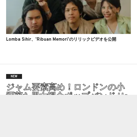
Lomba Sihir、'Ribuan Memori'のリリックビデオを公開
NEW
ジャム要素高め！ロンドンの小
洒落た男女混合ポップバンド He
sterが新曲'Fallen'を公開