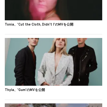
Tonia、'Cut the Cloth, Didn't I'のMVを公開
Thyla、'Gum'のMVを公開