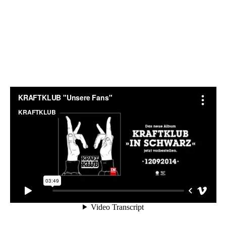
BEDROOM
R&B