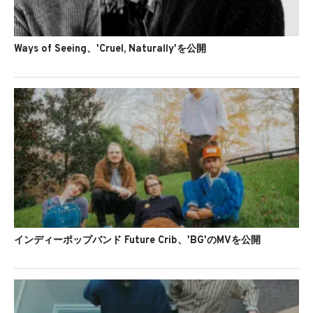
Ways of Seeing、'Cruel, Naturally'を公開
インディーポップバンド Future Crib、'BG'のMVを公開