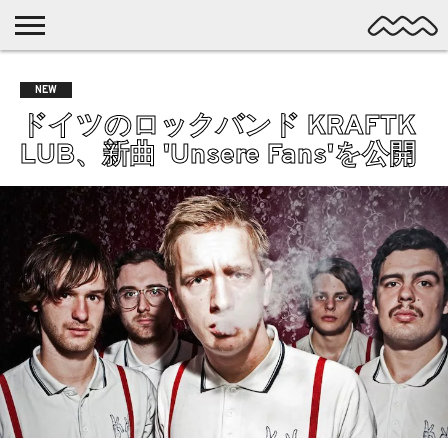
NICHE
MUSIC
LATEST
SPOTLIGHT
NYP
DISCOVERY
NEW
ROCK
POSTS
/ DL
POP
ドイツのロックバンド KRAFTK
ALTERNATIVE
LUB、新曲 'Unsere Fans'を公開
ELECTRONIC
SSW
FOLK
PSYCH
DREAMPOP
POSTPUNK
LO-
FI
GARAGE
EXPERIMENTAL
SYNTHPOP
PUNK
SHOEGAZE
SOUL