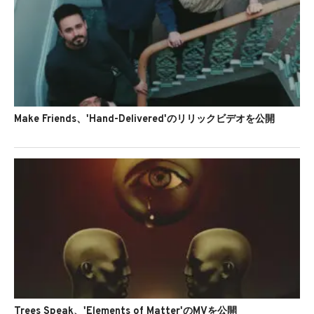
Make Friends、'Hand-Delivered'のリリックビデオを公開
Trees Speak、'Elements of Matter'のMVを公開