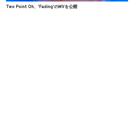
Two Point Oh、'Fading'のMVを公開