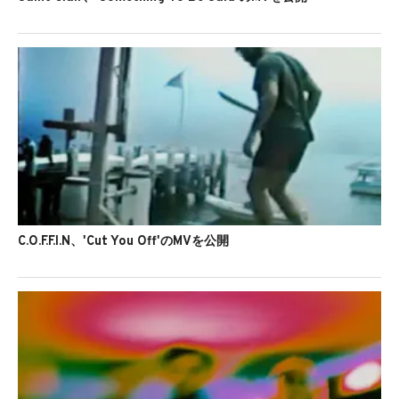
C.O.F.F.I.N、'Cut You Off'のMVを公開