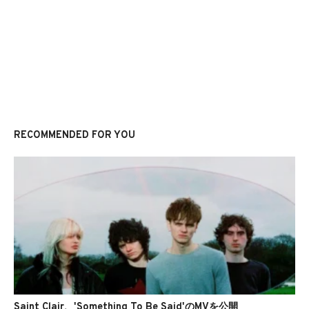
RECOMMENDED FOR YOU
Saint Clair、'Something To Be Said'のMVを公開