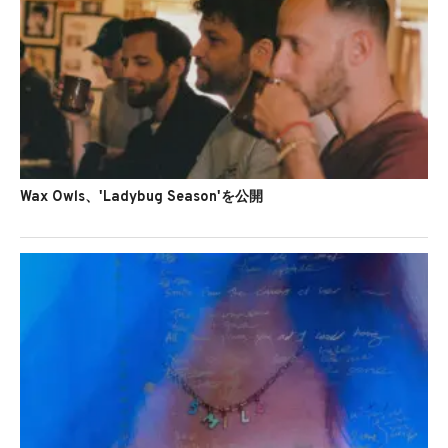
Wax Owls、'Ladybug Season'を公開