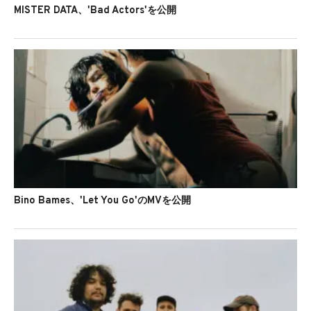
MISTER DATA、'Bad Actors'を公開
Bino Bames、'Let You Go'のMVを公開