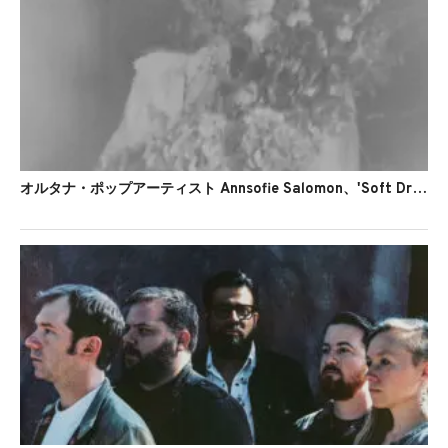
オルタナ・ポップアーティスト Annsofie Salomon、'Soft Dreams'のMVを公開