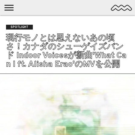
NICHE
MUSIC
LATEST
SPOTLIGHT
NYP
DISCOVERY
SPOTLIGHT
ROCK
POSTS
/ DL
POP
現行モノとは思えないあの頃
ALTERNATIVE
さ！カナダのシューゲイズバン
ELECTRONIC
ド Indoor Voicesが新曲'What Ca
SSW
n I ft. Alisha Erao'のMVを公開
FOLK
PSYCH
DREAMPOP
POSTPUNK
LO-
FI
GARAGE
EXPERIMENTAL
SYNTHPOP
PUNK
SHOEGAZE
SOUL