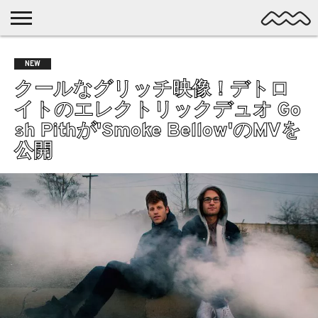
NICHE
MUSIC
LATEST
SPOTLIGHT
NYP
DISCOVERY
NEW
ROCK
POSTS
/ DL
POP
クールなグリッチ映像！デトロ
ALTERNATIVE
イトのエレクトリックデュオ Go
ELECTRONIC
sh Pithが'Smoke Bellow'のMVを
SSW
公開
FOLK
PSYCH
DREAMPOP
POSTPUNK
LO-
FI
GARAGE
EXPERIMENTAL
SYNTHPOP
PUNK
SHOEGAZE
SOUL