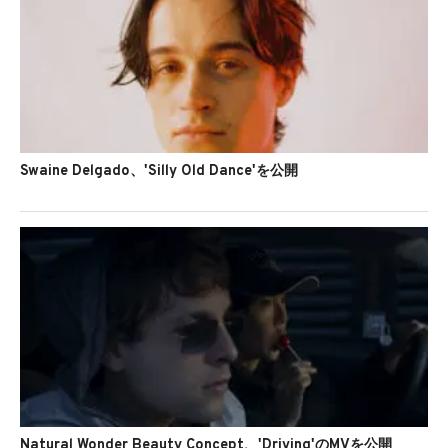
Swaine Delgado、'Silly Old Dance'を公開
Natural Wonder Beauty Concept、'Driving'のMVを公開