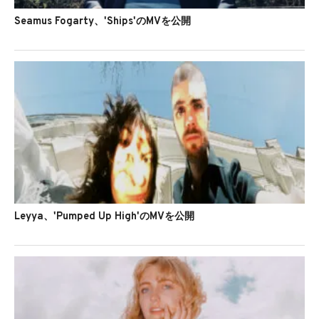
Seamus Fogarty、'Ships'のMVを公開
Leyya、'Pumped Up High'のMVを公開