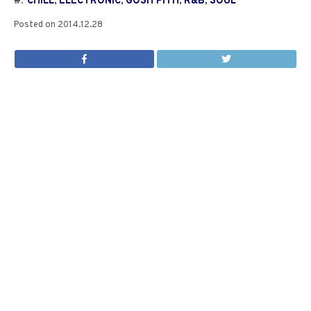
#:
CHILL
,
ELECTRONIC
,
GOSH PITH
,
R&B
,
SOUL
Posted on
2014.12.28