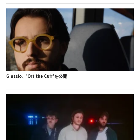
Glassio、'Off the Cuff'を公開