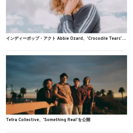
インディーポップ・アクト Abbie Ozard、'Crocodile Tears'のMVを公開
Tetra Collective、'Something Real'を公開