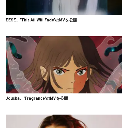
EESE、'This All Will Fade'のMVを公開
Jouska、'Fragrance'のMVを公開