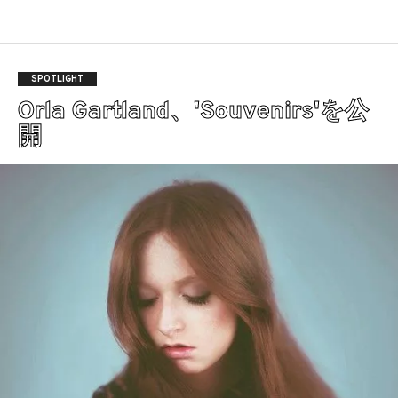
SPOTLIGHT
Orla Gartland、'Souvenirs'を公
開