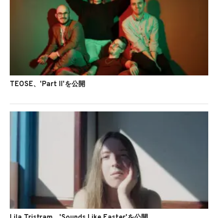
TEOSE、'Part II'を公開
Lila Tristram、'Sounds Like Easter'を公開