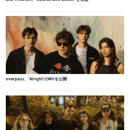
overpass、'Alright'のMVを公開