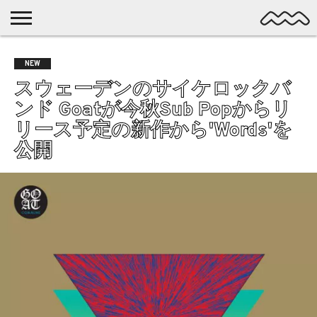
NICHE
MUSIC
LATEST
SPOTLIGHT
NYP
DISCOVERY
NEW
ROCK
POSTS
/ DL
POP
スウェーデンのサイケロックバ
ALTERNATIVE
ンド Goatが今秋Sub Popからリ
ELECTRONIC
リース予定の新作から'Words'を
SSW
公開
FOLK
PSYCH
DREAMPOP
POSTPUNK
LO-
FI
GARAGE
EXPERIMENTAL
SYNTHPOP
PUNK
SHOEGAZE
SOUL