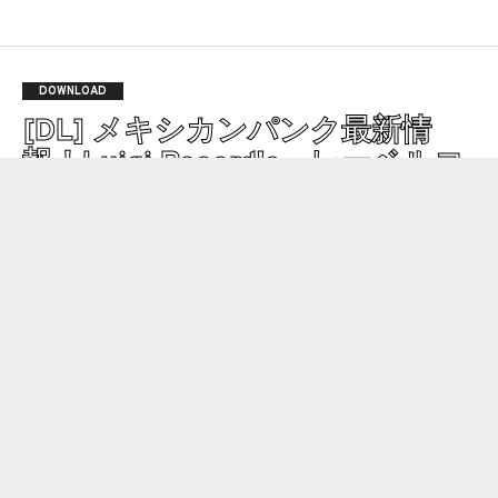
DOWNLOAD
[DL] メキシカンパンク最新情
報！Luigi Record's、レーベルコ
ンピを発表