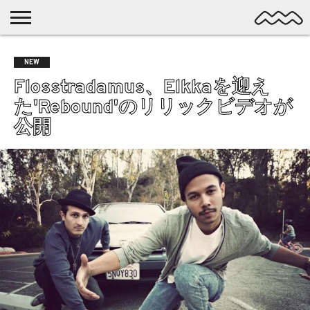
NICHE
MUSIC
LATEST
SPOTLIGHT
NYP
DISCOVERY
NEW
ROCK
POSTS
/ DL
POP
Flosstradamus、Elkkaを迎え
ALTERNATIVE
た'Rebound'のリリックビデオが
ELECTRONIC
公開
SSW
FOLK
PSYCH
DREAMPOP
POSTPUNK
LO-
FI
GARAGE
EXPERIMENTAL
SYNTHPOP
PUNK
SHOEGAZE
SOUL