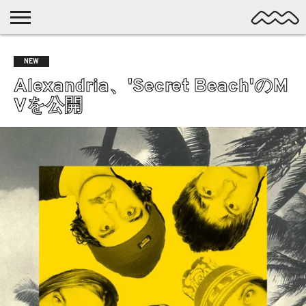
NICHE
MUSIC
LATEST
SPOTLIGHT
NYP
DISCOVERY
NEW
ROCK
POSTS
/ DL
POP
Alexandria、'Secret Beach'のM
ALTERNATIVE
Vを公開
ELECTRONIC
SSW
FOLK
PSYCH
DREAMPOP
POSTPUNK
LO-
FI
GARAGE
EXPERIMENTAL
SYNTHPOP
PUNK
SHOEGAZE
SOUL