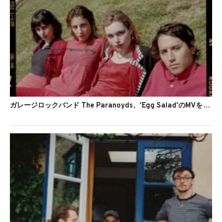
ガレージロックバンド The Paranoyds、'Egg Salad'のMVを公開