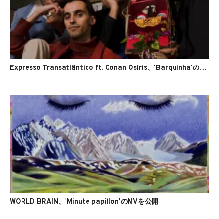
Expresso Transatlântico ft. Conan Osíris、'Barquinha'のMVを公開
WORLD BRAIN、'Minute papillon'のMVを公開