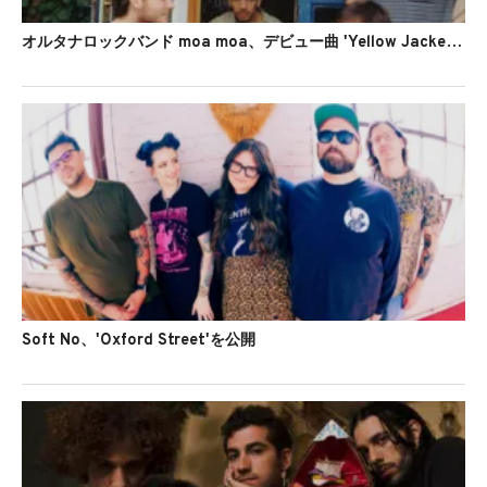
オルタナロックバンド moa moa、デビュー曲 'Yellow Jacket'のリリックビデオを公開
Soft No、'Oxford Street'を公開