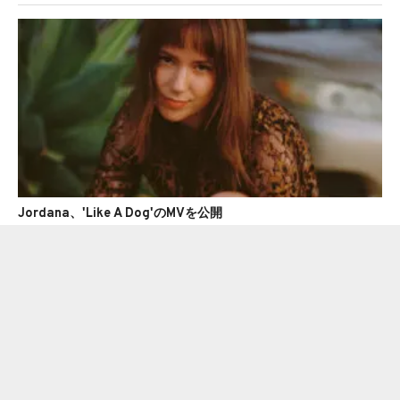
Jordana、'Like A Dog'のMVを公開